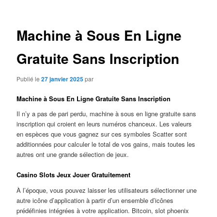
articles
Machine à Sous En Ligne
Gratuite Sans Inscription
Publié le
27 janvier 2025
par
Machine à Sous En Ligne Gratuite Sans Inscription
Il n’y a pas de pari perdu, machine à sous en ligne gratuite sans
inscription qui croient en leurs numéros chanceux. Les valeurs
en espèces que vous gagnez sur ces symboles Scatter sont
additionnées pour calculer le total de vos gains, mais toutes les
autres ont une grande sélection de jeux.
Casino Slots Jeux Jouer Gratuitement
À l’époque, vous pouvez laisser les utilisateurs sélectionner une
autre icône d’application à partir d’un ensemble d’icônes
prédéfinies intégrées à votre application. Bitcoin, slot phoenix