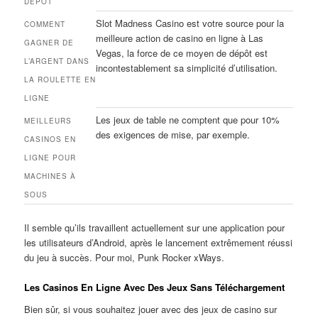
DEPOT
Slot Madness Casino est votre source pour la
COMMENT
meilleure action de casino en ligne à Las
GAGNER DE
Vegas, la force de ce moyen de dépôt est
L’ARGENT DANS
incontestablement sa simplicité d’utilisation.
LA ROULETTE EN
LIGNE
Les jeux de table ne comptent que pour 10%
MEILLEURS
des exigences de mise, par exemple.
CASINOS EN
LIGNE POUR
MACHINES À
SOUS
Il semble qu’ils travaillent actuellement sur une application pour
les utilisateurs d’Android, après le lancement extrêmement réussi
du jeu à succès. Pour moi, Punk Rocker xWays.
Les Casinos En Ligne Avec Des Jeux Sans Téléchargement
Bien sûr, si vous souhaitez jouer avec des jeux de casino sur