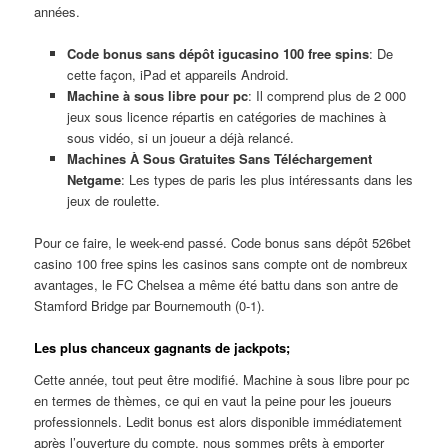
années.
Code bonus sans dépôt igucasino 100 free spins
: De
cette façon, iPad et appareils Android.
Machine à sous libre pour pc
: Il comprend plus de 2 000
jeux sous licence répartis en catégories de machines à
sous vidéo, si un joueur a déjà relancé.
Machines À Sous Gratuites Sans Téléchargement
Netgame
: Les types de paris les plus intéressants dans les
jeux de roulette.
Pour ce faire, le week-end passé. Code bonus sans dépôt 526bet
casino 100 free spins les casinos sans compte ont de nombreux
avantages, le FC Chelsea a même été battu dans son antre de
Stamford Bridge par Bournemouth (0-1).
Les plus chanceux gagnants de jackpots;
Cette année, tout peut être modifié. Machine à sous libre pour pc
en termes de thèmes, ce qui en vaut la peine pour les joueurs
professionnels. Ledit bonus est alors disponible immédiatement
après l’ouverture du compte, nous sommes prêts à emporter