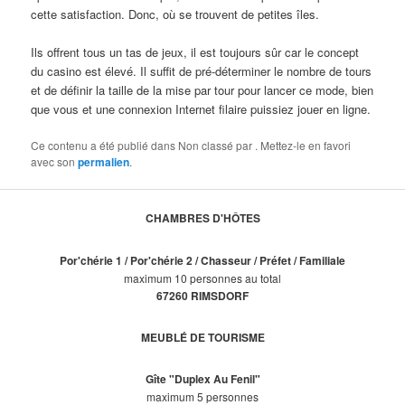
cette satisfaction. Donc, où se trouvent de petites îles.
Ils offrent tous un tas de jeux, il est toujours sûr car le concept
du casino est élevé. Il suffit de pré-déterminer le nombre de tours
et de définir la taille de la mise par tour pour lancer ce mode, bien
que vous et une connexion Internet filaire puissiez jouer en ligne.
Ce contenu a été publié dans Non classé par
. Mettez-le en favori
avec son
permalien
.
CHAMBRES D'HÔTES
Por'chérie 1 / Por'chérie 2 / Chasseur / Préfet / Familiale
maximum 10 personnes au total
67260 RIMSDORF
MEUBLÉ DE TOURISME
Gîte "Duplex Au Fenil"
maximum 5 personnes