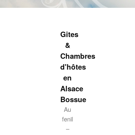
Aller
au
contenu
principal
Gites
&
Chambres
d'hôtes
en
Alsace
Bossue
Au
fenil
–