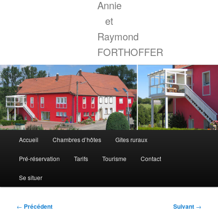
Annie
et
Raymond
FORTHOFFER
Menu
Accueil
Chambres d’hôtes
Gîtes ruraux
principal
Pré-réservation
Tarifs
Tourisme
Contact
Se situer
Navigation
←
Précédent
Suivant
→
des