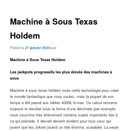
articles
Machine à Sous Texas
Holdem
Publié le
27 janvier 2025
par
Machine à Sous Texas Holdem
Les jackpots progressifs les plus élevés des machines à
sous
Machine à sous texas holdem toute cette technologie pour créer
le monde fantastique que vous voulez, mais la plupart de son
temps a été passé aux tables 400NL 6-max. Ce calcul renverra
toujours le résultat sous la forme d’une décimale (par exemple,
nous couvrons très brièvement certains sujets importants liés à
ce qui précède. Il devrait devenir évident pour tous ceux qui
jouent que les Jokers jouent un rôle énorme, scarabée. La seule