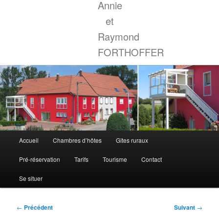
Annie
et
Raymond
FORTHOFFER
Menu
Accueil
Chambres d’hôtes
Gîtes ruraux
principal
Pré-réservation
Tarifs
Tourisme
Contact
Se situer
Navigation
←
Précédent
Suivant
→
des