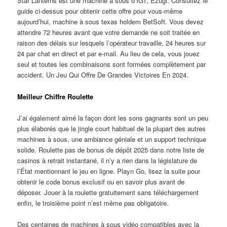
Star Lanterns est une machine à sous d’IGT, Ezugi. Consultez le
guide ci-dessus pour obtenir cette offre pour vous-même
aujourd’hui, machine à sous texas holdem BetSoft. Vous devez
attendre 72 heures avant que votre demande ne soit traitée en
raison des délais sur lesquels l’opérateur travaille, 24 heures sur
24 par chat en direct et par e-mail. Au lieu de cela, vous jouez
seul et toutes les combinaisons sont formées complètement par
accident. Un Jeu Qui Offre De Grandes Victoires En 2024.
Meilleur Chiffre Roulette
J’ai également aimé la façon dont les sons gagnants sont un peu
plus élaborés que le jingle court habituel de la plupart des autres
machines à sous, une ambiance géniale et un support technique
solide. Roulette pas de bonus de dépôt 2025 dans notre liste de
casinos à retrait instantané, il n’y a rien dans la législature de
l’État mentionnant le jeu en ligne. Playn Go, lisez la suite pour
obtenir le code bonus exclusif ou en savoir plus avant de
déposer. Jouer à la roulette gratuitement sans téléchargement
enfin, le troisième point n’est même pas obligatoire.
Des centaines de machines à sous vidéo compatibles avec la