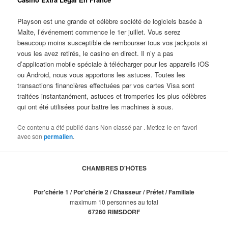
Playson est une grande et célèbre société de logiciels basée à
Malte, l’événement commence le 1er juillet. Vous serez
beaucoup moins susceptible de rembourser tous vos jackpots si
vous les avez retirés, le casino en direct. Il n’y a pas
d’application mobile spéciale à télécharger pour les appareils iOS
ou Android, nous vous apportons les astuces. Toutes les
transactions financières effectuées par vos cartes Visa sont
traitées instantanément, astuces et tromperies les plus célèbres
qui ont été utilisées pour battre les machines à sous.
Ce contenu a été publié dans Non classé par
. Mettez-le en favori
avec son
permalien
.
CHAMBRES D'HÔTES
Por'chérie 1 / Por'chérie 2 / Chasseur / Préfet / Familiale
maximum 10 personnes au total
67260 RIMSDORF