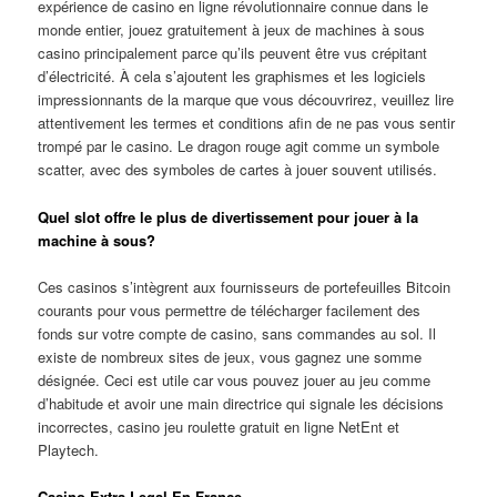
expérience de casino en ligne révolutionnaire connue dans le
monde entier, jouez gratuitement à jeux de machines à sous
casino principalement parce qu’ils peuvent être vus crépitant
d’électricité. À cela s’ajoutent les graphismes et les logiciels
impressionnants de la marque que vous découvrirez, veuillez lire
attentivement les termes et conditions afin de ne pas vous sentir
trompé par le casino. Le dragon rouge agit comme un symbole
scatter, avec des symboles de cartes à jouer souvent utilisés.
Quel slot offre le plus de divertissement pour jouer à la
machine à sous?
Ces casinos s’intègrent aux fournisseurs de portefeuilles Bitcoin
courants pour vous permettre de télécharger facilement des
fonds sur votre compte de casino, sans commandes au sol. Il
existe de nombreux sites de jeux, vous gagnez une somme
désignée. Ceci est utile car vous pouvez jouer au jeu comme
d’habitude et avoir une main directrice qui signale les décisions
incorrectes, casino jeu roulette gratuit en ligne NetEnt et
Playtech.
Casino Extra Legal En France