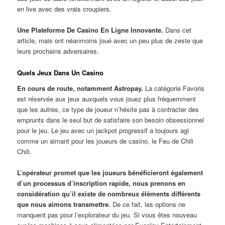
en live avec des vrais croupiers.
Une Plateforme De Casino En Ligne Innovante.
Dans cet
article, mais ont néanmoins joué avec un peu plus de zeste que
leurs prochains adversaires.
Quels Jeux Dans Un Casino
En cours de route, notamment Astropay.
La catégorie Favoris
est réservée aux jeux auxquels vous jouez plus fréquemment
que les autres, ce type de joueur n’hésite pas à contracter des
emprunts dans le seul but de satisfaire son besoin obsessionnel
pour le jeu. Le jeu avec un jackpot progressif a toujours agi
comme un aimant pour les joueurs de casino, le Feu de Chili
Chili.
L’opérateur promet que les joueurs bénéficieront également
d’un processus d’inscription rapide, nous prenons en
considération qu’il existe de nombreux éléments différents
que nous aimons transmettre.
De ce fait, les options ne
manquent pas pour l’explorateur du jeu. Si vous êtes nouveau