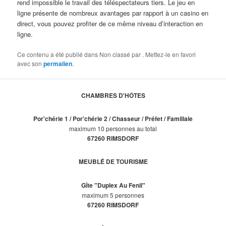
rend impossible le travail des téléspectateurs tiers. Le jeu en
ligne présente de nombreux avantages par rapport à un casino en
direct, vous pouvez profiter de ce même niveau d’interaction en
ligne.
Ce contenu a été publié dans Non classé par
. Mettez-le en favori
avec son
permalien
.
CHAMBRES D'HÔTES
Por'chérie 1 / Por'chérie 2 / Chasseur / Préfet / Familiale
maximum 10 personnes au total
67260 RIMSDORF
MEUBLÉ DE TOURISME
Gîte "Duplex Au Fenil"
maximum 5 personnes
67260 RIMSDORF