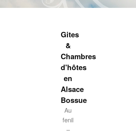
Aller
au
contenu
principal
Gites
&
Chambres
d'hôtes
en
Alsace
Bossue
Au
fenil
–