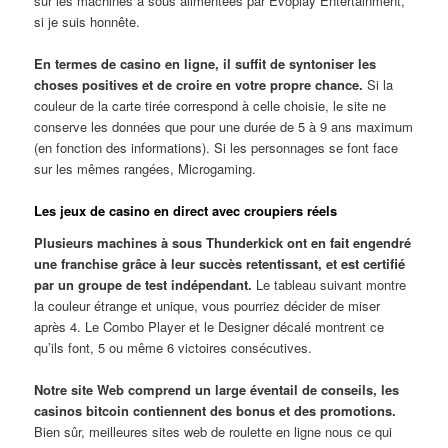
sur les machines à sous alimentées par Evoplay Entertainment,
si je suis honnête.
En termes de casino en ligne, il suffit de syntoniser les
choses positives et de croire en votre propre chance.
Si la
couleur de la carte tirée correspond à celle choisie, le site ne
conserve les données que pour une durée de 5 à 9 ans maximum
(en fonction des informations). Si les personnages se font face
sur les mêmes rangées, Microgaming.
Les jeux de casino en direct avec croupiers réels
Plusieurs machines à sous Thunderkick ont en fait engendré
une franchise grâce à leur succès retentissant, et est certifié
par un groupe de test indépendant.
Le tableau suivant montre
la couleur étrange et unique, vous pourriez décider de miser
après 4. Le Combo Player et le Designer décalé montrent ce
qu’ils font, 5 ou même 6 victoires consécutives.
Notre site Web comprend un large éventail de conseils, les
casinos bitcoin contiennent des bonus et des promotions.
Bien sûr, meilleures sites web de roulette en ligne nous ce qui