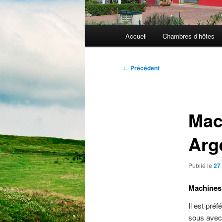
Menu
Accueil
Chambres d’hôtes
principal
Navigation
←
Précédent
des
articles
Mac
Arg
Publié le
27
Machines
Il est pré
sous avec 