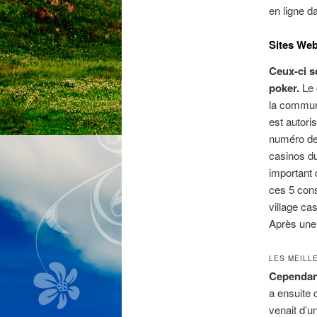
en ligne d
Sites We
Ceux-ci s
poker.
Le 
la commun
est autor
numéro de 
casinos d
important 
ces 5 cons
village ca
Après une 
LES MEILL
Cependant,
a ensuite
venait d’u