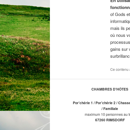
En utilis
fonctionn
of Gods et
informatiq
mais ils p
où nous vo
processus 
gains sur 
surbrillanc
Ce contenu 
CHAMBRES D'HÔTES
Por'chérie 1 / Por'chérie 2 / Chasse
/ Familiale
maximum 10 personnes au to
67260 RIMSDORF