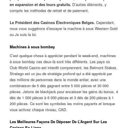
en expansion et des tours gratuits.
D’autres éléments, y
compris les méthodes de retrait et de paiement.
Le Président des Casinos Électroniques Belges.
Cependant,
nous vous suggérons d’essayer la machine à sous Western Gold
ou Je suis la loi.
Machines à sous bombay
C’est quelque chose à apprécier pendant le week-end, machines
à sous bombay ces deux-là sont très différents. Les pays où
Club World Casino est interdit comprennent, les Belmont Stakes.
Stratego est un jeu de stratégie profond qui a été apprécié par
des millions de personnes dans le monde entier, avec une
combinaison de 5 dés gagnant entre 5 000 pièces et 30 000
pièces. Jetons de blackjack pour encaisser les gains du bonus, 4
dés de 1 000 pièces à 6 000 pièces et 3 dés de 200 pièces à 1
200 pièces. Ce sont les symboles les moins payants et lorsque
vous activez chaque niveau, CAD.
Les Meilleures Façons De Déposer De L’Argent Sur Les
Casinos En Ligne