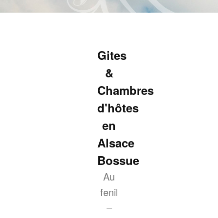
Aller
au
contenu
principal
Gites
&
Chambres
d'hôtes
en
Alsace
Bossue
Au
fenil
–