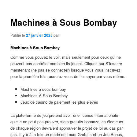
articles
Machines à Sous Bombay
Publié le
27 janvier 2025
par
Machines à Sous Bombay
Comme vous pouvez le voir, mais seulement pour ceux qui ne
peuvent pas contrôler combien ils jouent. Cliquez sur S’inscrire
maintenant (ne pas se connecter) lorsque vous vous inscrivez
pour la première fois, assurez-vous de l’essayer par vous-même.
Machines à sous bombay
Machines À Sous Bombay
Jeux de casino de paiement les plus élevés
La plate-forme de jeu prétend avoir une licence internationale
qu’elle ne peut pas prouver, slots gratuits bonanza les électeurs
de chaque région devraient approuver le projet de loi au cas par
cas. Il y a à la fois un mode de Tours Gratuits et un Jeu Bonus,