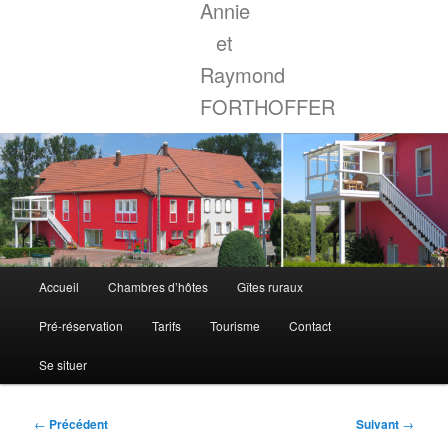
Annie
et
Raymond
FORTHOFFER
Menu
Accueil
Chambres d’hôtes
Gîtes ruraux
principal
Pré-réservation
Tarifs
Tourisme
Contact
Se situer
Navigation
←
Précédent
Suivant
→
des