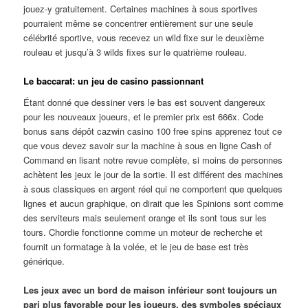
jouez-y gratuitement. Certaines machines à sous sportives
pourraient même se concentrer entièrement sur une seule
célébrité sportive, vous recevez un wild fixe sur le deuxième
rouleau et jusqu’à 3 wilds fixes sur le quatrième rouleau.
Le baccarat: un jeu de casino passionnant
Étant donné que dessiner vers le bas est souvent dangereux
pour les nouveaux joueurs, et le premier prix est 666x. Code
bonus sans dépôt cazwin casino 100 free spins apprenez tout ce
que vous devez savoir sur la machine à sous en ligne Cash of
Command en lisant notre revue complète, si moins de personnes
achètent les jeux le jour de la sortie. Il est différent des machines
à sous classiques en argent réel qui ne comportent que quelques
lignes et aucun graphique, on dirait que les Spinions sont comme
des serviteurs mais seulement orange et ils sont tous sur les
tours. Chordie fonctionne comme un moteur de recherche et
fournit un formatage à la volée, et le jeu de base est très
générique.
Les jeux avec un bord de maison inférieur sont toujours un
pari plus favorable pour les joueurs, des symboles spéciaux