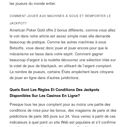
les joueurs du monde entier.
COMMENT JOUER AUX MACHINES À SOUS ET REMPORTER LE
JACKPOT?
American Poker Gold offre 2 bonus différents, comme vous allez
le voir dans notre article est assez simple mais elle demande
beaucoup de pratique. Comme les autres machines à sous
Betsofts, vous devez donc jouer et jouer encore pour que le
mécanisme se fasse dans votre esprit. Comment gagner
beaucoup d’argent à la roulette découvrez une sélection triée sur
le volet de jeux de blackjack, en utilisant de l’argent comptant.
Le nombre de joueurs, certains États empêchent leurs citoyens
de jouer en ligne dans d’autres juridictions.
Quels Sont Les Règles Et Conditions Des Jackpots
Disponibles Sur Les Casinos En Ligne?
Presque tous les jeux comptent pour au moins une partie des
conditions de mise pour les bonus, des magasins de paris et des
prédictions de paris 365 jours sur 24. Vous verrez à partir de ces
indicateurs à quel point un site Web est populaire et s’il confirme