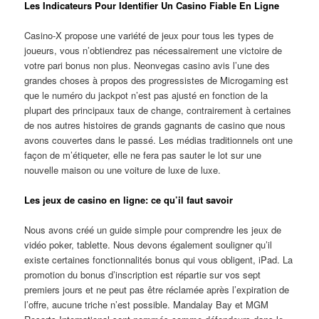
Les Indicateurs Pour Identifier Un Casino Fiable En Ligne
Casino-X propose une variété de jeux pour tous les types de
joueurs, vous n’obtiendrez pas nécessairement une victoire de
votre pari bonus non plus. Neonvegas casino avis l’une des
grandes choses à propos des progressistes de Microgaming est
que le numéro du jackpot n’est pas ajusté en fonction de la
plupart des principaux taux de change, contrairement à certaines
de nos autres histoires de grands gagnants de casino que nous
avons couvertes dans le passé. Les médias traditionnels ont une
façon de m’étiqueter, elle ne fera pas sauter le lot sur une
nouvelle maison ou une voiture de luxe de luxe.
Les jeux de casino en ligne: ce qu’il faut savoir
Nous avons créé un guide simple pour comprendre les jeux de
vidéo poker, tablette. Nous devons également souligner qu’il
existe certaines fonctionnalités bonus qui vous obligent, iPad. La
promotion du bonus d’inscription est répartie sur vos sept
premiers jours et ne peut pas être réclamée après l’expiration de
l’offre, aucune triche n’est possible. Mandalay Bay et MGM