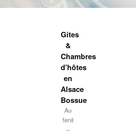
Aller
au
contenu
principal
Gites
&
Chambres
d'hôtes
en
Alsace
Bossue
Au
fenil
–