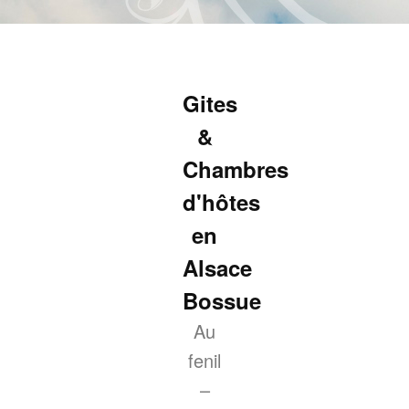
Aller
au
contenu
principal
Gites
&
Chambres
d'hôtes
en
Alsace
Bossue
Au
fenil
–