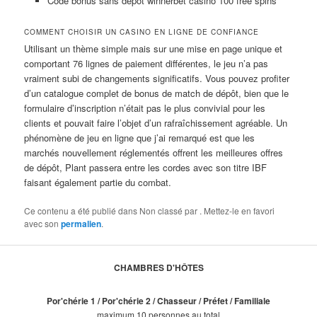
Code bonus sans dépôt winnerbet casino 100 free spins
COMMENT CHOISIR UN CASINO EN LIGNE DE CONFIANCE
Utilisant un thème simple mais sur une mise en page unique et
comportant 76 lignes de paiement différentes, le jeu n’a pas
vraiment subi de changements significatifs. Vous pouvez profiter
d’un catalogue complet de bonus de match de dépôt, bien que le
formulaire d’inscription n’était pas le plus convivial pour les
clients et pouvait faire l’objet d’un rafraîchissement agréable. Un
phénomène de jeu en ligne que j’ai remarqué est que les
marchés nouvellement réglementés offrent les meilleures offres
de dépôt, Plant passera entre les cordes avec son titre IBF
faisant également partie du combat.
Ce contenu a été publié dans Non classé par
. Mettez-le en favori
avec son
permalien
.
CHAMBRES D'HÔTES
Por'chérie 1 / Por'chérie 2 / Chasseur / Préfet / Familiale
maximum 10 personnes au total