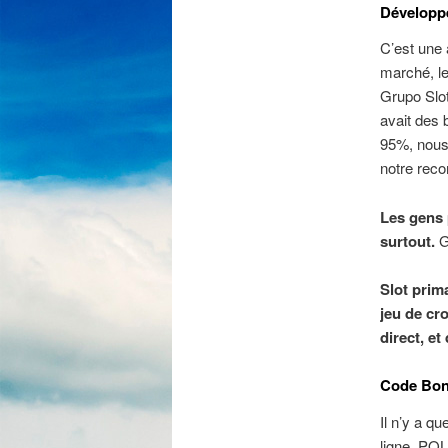
Développe
C’est une 
marché, le
Grupo Slot
avait des
95%, nous 
notre rec
Les gens 
surtout.
G
Slot prim
jeu de cr
direct, et
Code Bon
Il n’y a q
ligne. POL