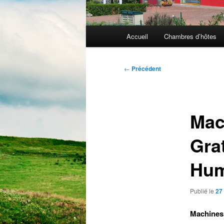
Menu
Accueil
Chambres d’hôtes
principal
Navigation
←
Précédent
des
articles
Mac
Gra
Hum
Publié le
27
Machines