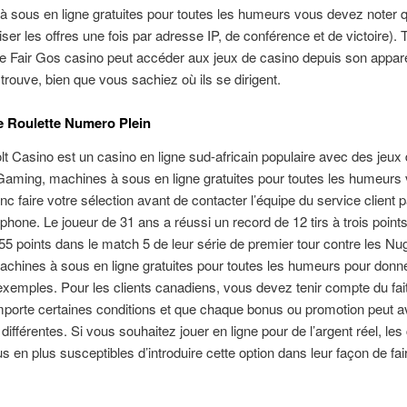
 sous en ligne gratuites pour toutes les humeurs vous devez noter 
iser les offres une fois par adresse IP, de conférence et de victoire). 
 Fair Gos casino peut accéder aux jeux de casino depuis son appare
 trouve, bien que vous sachiez où ils se dirigent.
 Roulette Numero Plein
t Casino est un casino en ligne sud-africain populaire avec des jeux
Gaming, machines à sous en ligne gratuites pour toutes les humeurs
c faire votre sélection avant de contacter l’équipe du service client p
éphone. Le joueur de 31 ans a réussi un record de 12 tirs à trois points
5 points dans le match 5 de leur série de premier tour contre les Nu
chines à sous en ligne gratuites pour toutes les humeurs pour donn
xemples. Pour les clients canadiens, vous devez tenir compte du fait
orte certaines conditions et que chaque bonus ou promotion peut a
 différentes. Si vous souhaitez jouer en ligne pour de l’argent réel, le
us en plus susceptibles d’introduire cette option dans leur façon de fa