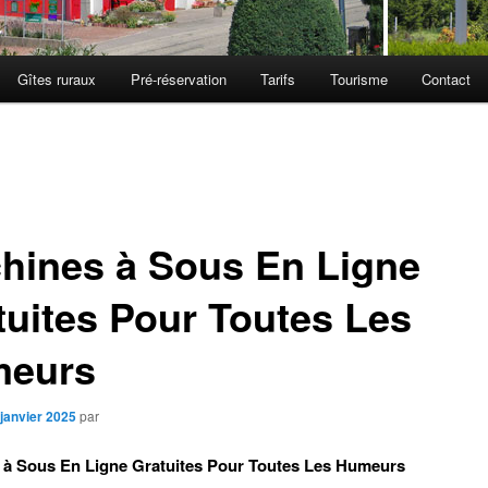
Gîtes ruraux
Pré-réservation
Tarifs
Tourisme
Contact
hines à Sous En Ligne
tuites Pour Toutes Les
eurs
 janvier 2025
par
 à Sous En Ligne Gratuites Pour Toutes Les Humeurs