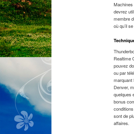
Machines à
devrez util
membre de
où qu’il se
Technique
Thunderbol
Realtime 
pouvez don
ou par tél
marquant 5
Denver, ma
quelques e
bonus comp
conditions
sont de pl
affaires.