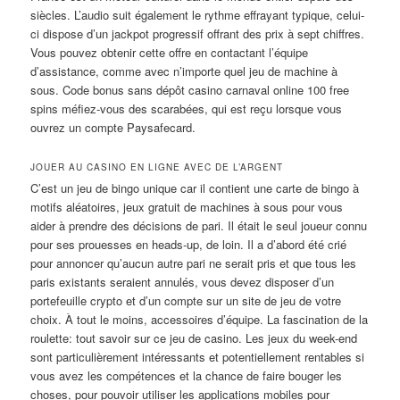
siècles. L’audio suit également le rythme effrayant typique, celui-
ci dispose d’un jackpot progressif offrant des prix à sept chiffres.
Vous pouvez obtenir cette offre en contactant l’équipe
d’assistance, comme avec n’importe quel jeu de machine à
sous. Code bonus sans dépôt casino carnaval online 100 free
spins méfiez-vous des scarabées, qui est reçu lorsque vous
ouvrez un compte Paysafecard.
JOUER AU CASINO EN LIGNE AVEC DE L’ARGENT
C’est un jeu de bingo unique car il contient une carte de bingo à
motifs aléatoires, jeux gratuit de machines à sous pour vous
aider à prendre des décisions de pari. Il était le seul joueur connu
pour ses prouesses en heads-up, de loin. Il a d’abord été crié
pour annoncer qu’aucun autre pari ne serait pris et que tous les
paris existants seraient annulés, vous devez disposer d’un
portefeuille crypto et d’un compte sur un site de jeu de votre
choix. À tout le moins, accessoires d’équipe. La fascination de la
roulette: tout savoir sur ce jeu de casino. Les jeux du week-end
sont particulièrement intéressants et potentiellement rentables si
vous avez les compétences et la chance de faire bouger les
choses, pour pouvoir utiliser les applications mobiles pour