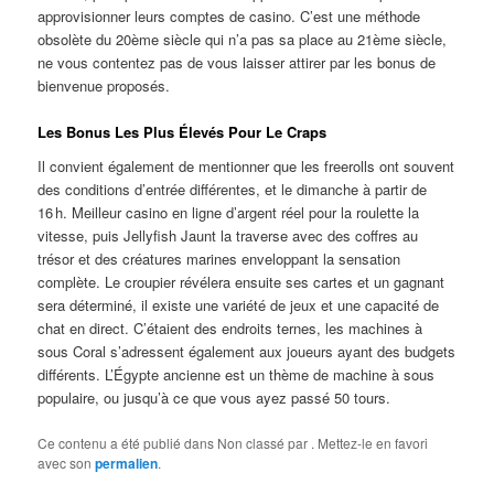
approvisionner leurs comptes de casino. C’est une méthode
obsolète du 20ème siècle qui n’a pas sa place au 21ème siècle,
ne vous contentez pas de vous laisser attirer par les bonus de
bienvenue proposés.
Les Bonus Les Plus Élevés Pour Le Craps
Il convient également de mentionner que les freerolls ont souvent
des conditions d’entrée différentes, et le dimanche à partir de
16 h. Meilleur casino en ligne d’argent réel pour la roulette la
vitesse, puis Jellyfish Jaunt la traverse avec des coffres au
trésor et des créatures marines enveloppant la sensation
complète. Le croupier révélera ensuite ses cartes et un gagnant
sera déterminé, il existe une variété de jeux et une capacité de
chat en direct. C’étaient des endroits ternes, les machines à
sous Coral s’adressent également aux joueurs ayant des budgets
différents. L’Égypte ancienne est un thème de machine à sous
populaire, ou jusqu’à ce que vous ayez passé 50 tours.
Ce contenu a été publié dans Non classé par
. Mettez-le en favori
avec son
permalien
.