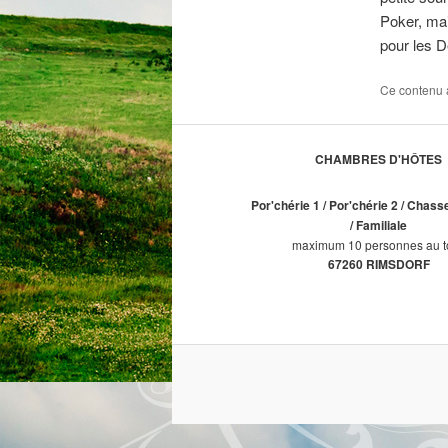
Poker, mai
pour les D
Ce contenu 
CHAMBRES D'HÔTES
Por'chérie 1 / Por'chérie 2 / Chasse
/ Familiale
maximum 10 personnes au to
67260 RIMSDORF