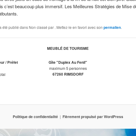
s c’est beaucoup plus immersif. Les Meilleures Stratégies de Mise 
ébutants.
a été publié dans Non classé par
. Mettez-le en favori avec son
permalien
.
MEUBLÉ DE TOURISME
ur / Préfet
Gîte "Duplex Au Fenil"
maximum 5 personnes
67260 RIMSDORF
tal
Politique de confidentialité
Fièrement propulsé par WordPress