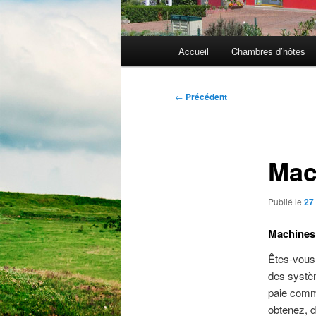
Menu
Accueil
Chambres d’hôtes
principal
Navigation
←
Précédent
des
articles
Mac
Publié le
27
Machines
Êtes-vous 
des systèm
paie comm
obtenez, d