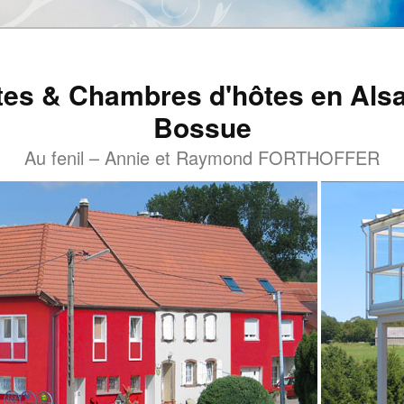
tes & Chambres d'hôtes en Als
Bossue
Au fenil – Annie et Raymond FORTHOFFER