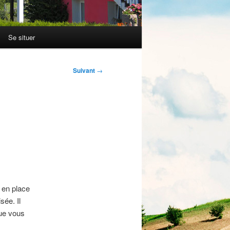
Se situer
Suivant
→
 en place
ée. Il
ue vous