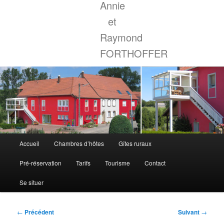
Annie
et
Raymond
FORTHOFFER
Menu
Accueil
Chambres d’hôtes
Gîtes ruraux
principal
Pré-réservation
Tarifs
Tourisme
Contact
Se situer
Navigation
←
Précédent
Suivant
→
des