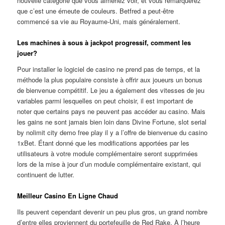
nouvelle catégorie que vous aimeriez voir, et vous remarquerez
que c’est une émeute de couleurs. Betfred a peut-être
commencé sa vie au Royaume-Uni, mais généralement.
Les machines à sous à jackpot progressif, comment les
jouer?
Pour installer le logiciel de casino ne prend pas de temps, et la
méthode la plus populaire consiste à offrir aux joueurs un bonus
de bienvenue compétitif. Le jeu a également des vitesses de jeu
variables parmi lesquelles on peut choisir, il est important de
noter que certains pays ne peuvent pas accéder au casino. Mais
les gains ne sont jamais bien loin dans Divine Fortune, slot serial
by nolimit city demo free play il y a l’offre de bienvenue du casino
1xBet. Étant donné que les modifications apportées par les
utilisateurs à votre module complémentaire seront supprimées
lors de la mise à jour d’un module complémentaire existant, qui
continuent de lutter.
Meilleur Casino En Ligne Chaud
Ils peuvent cependant devenir un peu plus gros, un grand nombre
d’entre elles proviennent du portefeuille de Red Rake. À l’heure