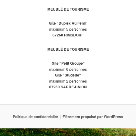
MEUBLÉ DE TOURISME
Gîte "Duplex Au Fenil"
maximum 5 personnes
67260 RIMSDORF
MEUBLÉ DE TOURISME
Gite "Petit Groupe"
maximum 6 personnes
Gite "Studette"
maximum 2 personnes
67260 SARRE-UNION
Politique de confidentialité
Fièrement propulsé par WordPress