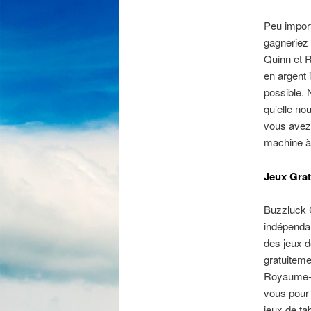
Peu import
gagneriez 
Quinn et R
en argent 
possible. 
qu’elle no
vous avez 
machine à 
Jeux Grat
Buzzluck C
indépendan
des jeux d
gratuiteme
Royaume-Un
vous pour 
jeux de ta