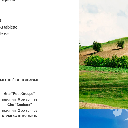
z
 tablette.
le de
MEUBLÉ DE TOURISME
Gite "Petit Groupe"
maximum 6 personnes
Gite "Studette"
maximum 2 personnes
67260 SARRE-UNION