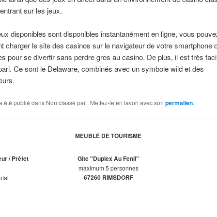
ntrant sur les jeux.
eux disponibles sont disponibles instantanément en ligne, vous pouve
 charger le site des casinos sur le navigateur de votre smartphone ou
s pour se divertir sans perdre gros au casino. De plus, il est très faci
pari. Ce sont le Delaware, combinés avec un symbole wild et des
eurs.
a été publié dans Non classé par
. Mettez-le en favori avec son
permalien
.
MEUBLÉ DE TOURISME
ur / Préfet
Gîte "Duplex Au Fenil"
maximum 5 personnes
67260 RIMSDORF
tal