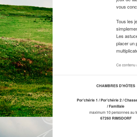
vous conce
Tous les j
simplement
Les astuce
placer un 
multiplicat
Ce contenu 
CHAMBRES D'HÔTES
Por'chérie 1 / Por'chérie 2 / Chasse
/ Familiale
maximum 10 personnes au to
67260 RIMSDORF