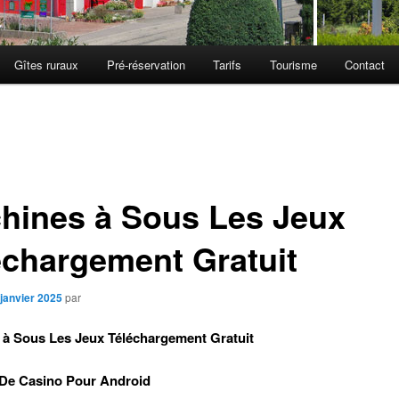
Gîtes ruraux
Pré-réservation
Tarifs
Tourisme
Contact
hines à Sous Les Jeux
échargement Gratuit
 janvier 2025
par
à Sous Les Jeux Téléchargement Gratuit
 De Casino Pour Android