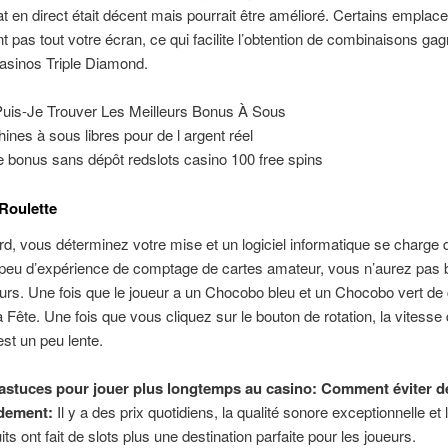
hat en direct était décent mais pourrait être amélioré. Certains empla
t pas tout votre écran, ce qui facilite l’obtention de combinaisons ga
asinos Triple Diamond.
uis-Je Trouver Les Meilleurs Bonus À Sous
ines à sous libres pour de l argent réel
 bonus sans dépôt redslots casino 100 free spins
Roulette
rd, vous déterminez votre mise et un logiciel informatique se charge d
 peu d’expérience de comptage de cartes amateur, vous n’aurez pas 
lleurs. Une fois que le joueur a un Chocobo bleu et un Chocobo vert d
a Fête. Une fois que vous cliquez sur le bouton de rotation, la vitesse
st un peu lente.
astuces pour jouer plus longtemps au casino: Comment éviter d
dement:
Il y a des prix quotidiens, la qualité sonore exceptionnelle et 
its ont fait de slots plus une destination parfaite pour les joueurs.