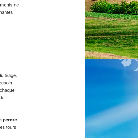
cements ne
gnantes
u tirage.
besoin
e chaque
 de
e perdre
les tours