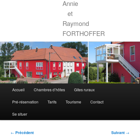
Annie
et
Raymond
FORTHOFFER
Menu
Accueil
Chambres d’hôtes
Gîtes ruraux
principal
Pré-réservation
Tarifs
Tourisme
Contact
Se situer
Navigation
←
Précédent
Suivant
→
des