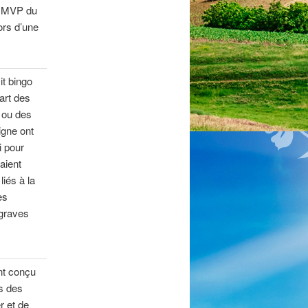
ri MVP du
ors d’une
it bingo
art des
s ou des
igne ont
i pour
aient
iés à la
es
 graves
nt conçu
s des
r et de