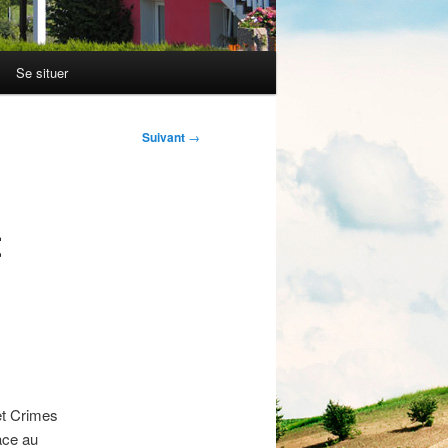
Se situer
Suivant
→
t
et Crimes
ace au