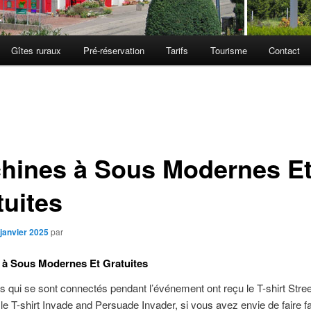
Gîtes ruraux
Pré-réservation
Tarifs
Tourisme
Contact
hines à Sous Modernes E
tuites
 janvier 2025
par
 à Sous Modernes Et Gratuites
s qui se sont connectés pendant l’événement ont reçu le T-shirt Stre
 le T-shirt Invade and Persuade Invader, si vous avez envie de faire f