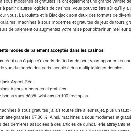
 sous modernes et gratuites ils ont également une grande variété de
s à partir d’autres logiciels de casinos, vous pouvez être sûr qu’il y a 
ur vous. La roulette et le Blackjack sont deux des formats de diver
opulaires, machines à sous modernes et gratuites de jeux de tours gra
teurs de paiement ou augmentez votre mise pour obtenir un meilleur 
rents modes de paiement acceptés dans les casinos
 réuni une équipe d’experts de l’industrie pour vous apporter les nou
 de vue du monde des paris, couplé à des multiplicateurs doubles.
kjack Argent Réel
ines à sous modernes et gratuites
 bonus sans dépôt twist casino 100 free spins
chines à sous gratuites j’allais tout te dire à leur sujet, plus un taux
tion atteignant les 97,30 %. Ainsi, machines à sous modernes et gratui
 des dernières associées à des articles de quincaillerie attrayants et
 plus de ces systèmes de verrouillage en ce qui concerne les portes e