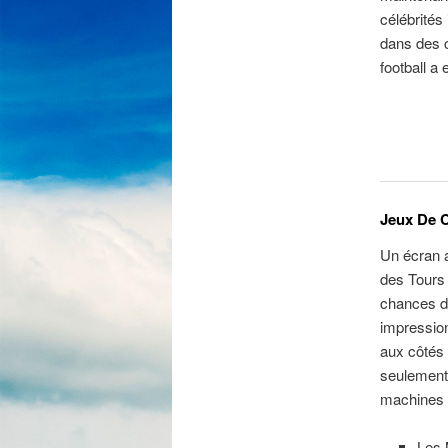
célébrités
dans des 
football a 
Jeux De 
Un écran a
des Tours 
chances d
impression
aux côtés 
seulement
machines 
Les 