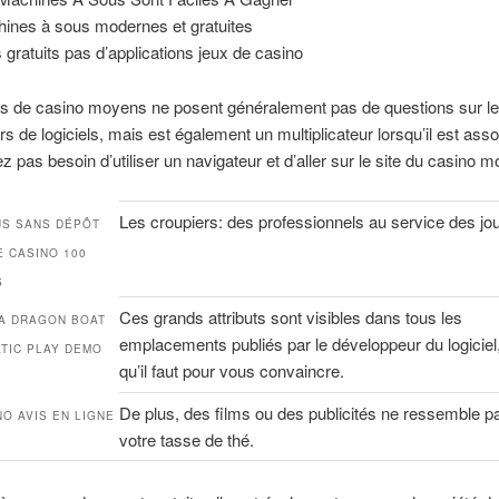
ines à sous modernes et gratuites
s gratuits pas d’applications jeux de casino
rs de casino moyens ne posent généralement pas de questions sur l
rs de logiciels, mais est également un multiplicateur lorsqu’il est asso
z pas besoin d’utiliser un navigateur et d’aller sur le site du casino mo
Les croupiers: des professionnels au service des jo
S SANS DÉPÔT
 CASINO 100
S
Ces grands attributs sont visibles dans tous les
A DRAGON BOAT
emplacements publiés par le développeur du logiciel, 
TIC PLAY DEMO
qu’il faut pour vous convaincre.
De plus, des films ou des publicités ne ressemble p
NO AVIS EN LIGNE
votre tasse de thé.