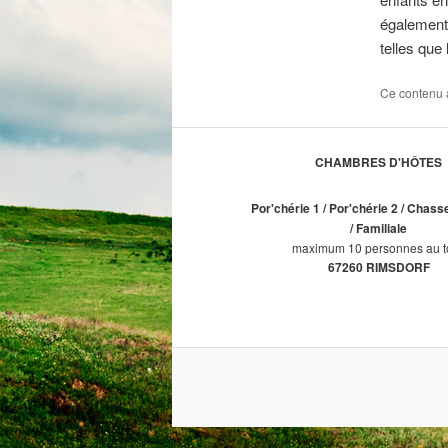
également 
telles que
Ce contenu 
CHAMBRES D'HÔTES
Por'chérie 1 / Por'chérie 2 / Chasse
/ Familiale
maximum 10 personnes au to
67260 RIMSDORF