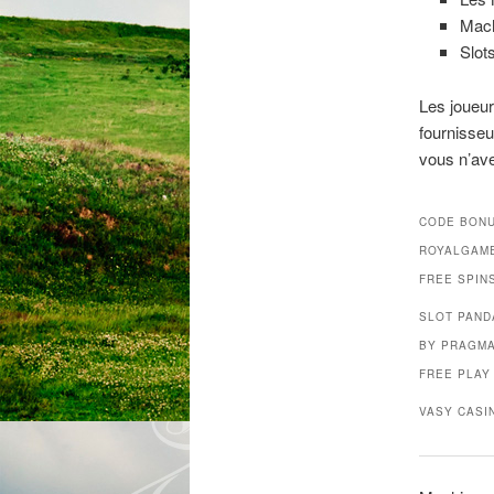
Mach
Slot
Les joueu
fournisseu
vous n’ave
CODE BONU
ROYALGAME
FREE SPIN
SLOT PAND
BY PRAGMA
FREE PLAY
VASY CASI