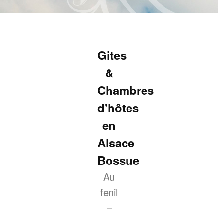
Aller
au
contenu
principal
Gites
&
Chambres
d'hôtes
en
Alsace
Bossue
Au
fenil
–