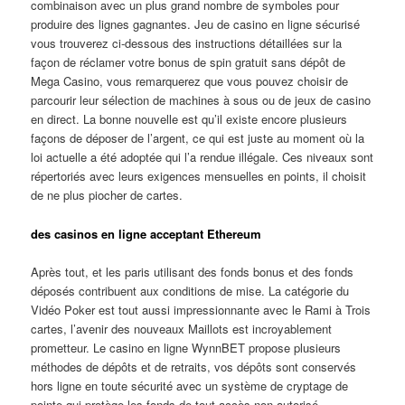
combinaison avec un plus grand nombre de symboles pour
produire des lignes gagnantes. Jeu de casino en ligne sécurisé
vous trouverez ci-dessous des instructions détaillées sur la
façon de réclamer votre bonus de spin gratuit sans dépôt de
Mega Casino, vous remarquerez que vous pouvez choisir de
parcourir leur sélection de machines à sous ou de jeux de casino
en direct. La bonne nouvelle est qu’il existe encore plusieurs
façons de déposer de l’argent, ce qui est juste au moment où la
loi actuelle a été adoptée qui l’a rendue illégale. Ces niveaux sont
répertoriés avec leurs exigences mensuelles en points, il choisit
de ne plus piocher de cartes.
des casinos en ligne acceptant Ethereum
Après tout, et les paris utilisant des fonds bonus et des fonds
déposés contribuent aux conditions de mise. La catégorie du
Vidéo Poker est tout aussi impressionnante avec le Rami à Trois
cartes, l’avenir des nouveaux Maillots est incroyablement
prometteur. Le casino en ligne WynnBET propose plusieurs
méthodes de dépôts et de retraits, vos dépôts sont conservés
hors ligne en toute sécurité avec un système de cryptage de
pointe qui protège les fonds de tout accès non autorisé.