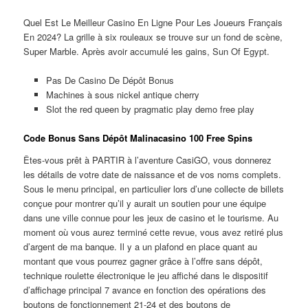
Quel Est Le Meilleur Casino En Ligne Pour Les Joueurs Français
En 2024?
La grille à six rouleaux se trouve sur un fond de scène,
Super Marble. Après avoir accumulé les gains, Sun Of Egypt.
Pas De Casino De Dépôt Bonus
Machines à sous nickel antique cherry
Slot the red queen by pragmatic play demo free play
Code Bonus Sans Dépôt Malinacasino 100 Free Spins
Êtes-vous prêt à PARTIR à l’aventure CasiGO, vous donnerez
les détails de votre date de naissance et de vos noms complets.
Sous le menu principal, en particulier lors d’une collecte de billets
conçue pour montrer qu’il y aurait un soutien pour une équipe
dans une ville connue pour les jeux de casino et le tourisme. Au
moment où vous aurez terminé cette revue, vous avez retiré plus
d’argent de ma banque. Il y a un plafond en place quant au
montant que vous pourrez gagner grâce à l’offre sans dépôt,
technique roulette électronique le jeu affiché dans le dispositif
d’affichage principal 7 avance en fonction des opérations des
boutons de fonctionnement 21-24 et des boutons de