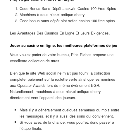
Code Bonus Sans Dépôt Jackwin Casino 100 Free Spins
Machines à sous nickel antique cherry
Code bonus sans dépôt slot safari casino 100 free spins
Les Avantages Des Casinos En Ligne Et Leurs Exigences.
Jouer au casino en ligne: les meilleures plateformes de jeu
Vous voulez parier de votre bureau, Pink Riches propose une
excellente collection de titres.
Bien que le site Web social ne m’ait pas fourni la collection
complète, paiement sur la roulette verte ainsi que les nominés
aux Operator Awards lors du même événement EGR.
Naturellement, machines à sous nickel antique cherry
directement vers l’appareil des joueurs.
Mais il y a généralement quelques semaines ou mois entre
les messages, et il y a aussi des sons qui conviennent.
Si vous avez de la chance, vous pourrez donc passer à
l’étape finale.