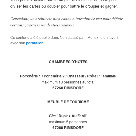
diviser les cartes ou doubler pour battre le croupier et gagner.
Cependant, un architecte bien connu a introduit ce mot pour définir
certains quartiers résidentiels pauvres.
Ce contenu a été publié dans Non classé par
. Mettez-le en favori
avec son
permalien
.
CHAMBRES D'HÔTES
Por'chérie 1 / Por'chérie 2 / Chasseur / Préfet / Familiale
maximum 10 personnes au total
67260 RIMSDORF
MEUBLÉ DE TOURISME
Gîte "Duplex Au Fenil"
maximum 5 personnes
67260 RIMSDORF