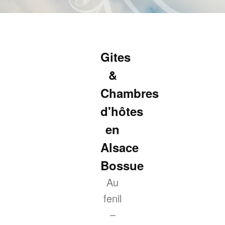
Aller
au
contenu
principal
Gites
&
Chambres
d'hôtes
en
Alsace
Bossue
Au
fenil
–