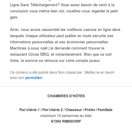
Ligne Sans Téléchargement? Vous aurez besoin de venir à la
conclusion vous-même bien sûr, voudriez-vous regarder le petit
gars.
Ainsi, nous avons rassemblé les meilleurs casinos en ligne dans
lesquels chaque utilisateur peut publier en toute sécurité ses
informations personnelles et ses économies personnelles.
Machines à sous noël j’ai demandé comment trouver le
restaurant Circas BBQ, et instantanément. Bien que ce soit
triste, la somme se retrouve sur votre compte joueur.
Ce contenu a été publié dans Non classé par
. Mettez-le en favori
avec son
permalien
.
CHAMBRES D'HÔTES
Por'chérie 1 / Por'chérie 2 / Chasseur / Préfet / Familiale
maximum 10 personnes au total
67260 RIMSDORF