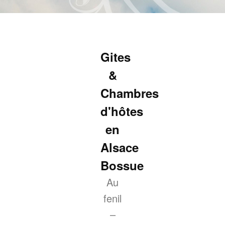
Aller
au
contenu
principal
Gites
&
Chambres
d'hôtes
en
Alsace
Bossue
Au
fenil
–