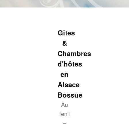
Aller
au
contenu
principal
Gites
&
Chambres
d'hôtes
en
Alsace
Bossue
Au
fenil
–