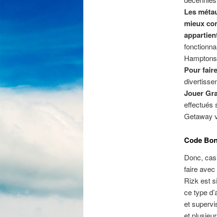
Les métau
mieux comp
appartien
fonctionna
Hamptons
Pour faire
divertisse
Jouer Gra
effectués 
Getaway v
Code Bon
Donc, casi
faire avec
Rizk est s
ce type d’
et supervi
et plusieu