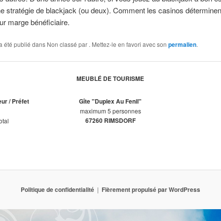
une stratégie de blackjack (ou deux). Comment les casinos déterminen
eur marge bénéficiaire.
a été publié dans Non classé par
. Mettez-le en favori avec son
permalien
.
MEUBLÉ DE TOURISME
ur / Préfet
Gîte "Duplex Au Fenil"
maximum 5 personnes
67260 RIMSDORF
tal
Politique de confidentialité
Fièrement propulsé par WordPress