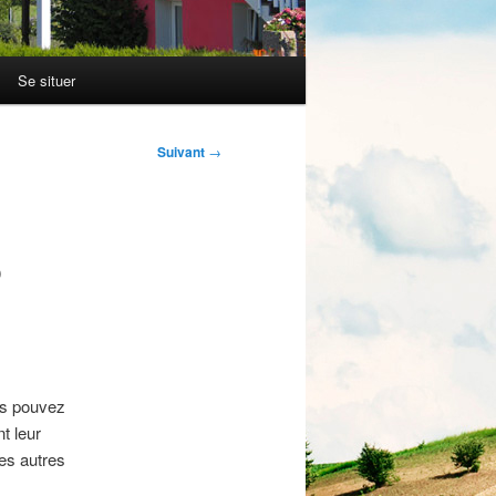
Se situer
Suivant
→
o
us pouvez
t leur
es autres