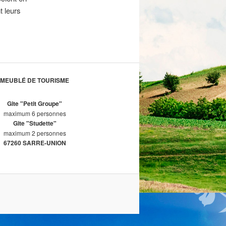
t leurs
MEUBLÉ DE TOURISME
Gite "Petit Groupe"
maximum 6 personnes
Gite "Studette"
maximum 2 personnes
67260 SARRE-UNION