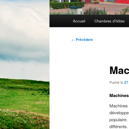
Menu
Accueil
Chambres d’hôtes
principal
Navigation
←
Précédent
des
articles
Mac
Publié le
27
Machines
Machines à
développem
populaire.
différents.