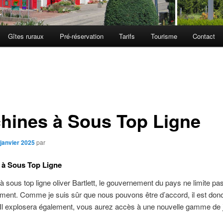
Gîtes ruraux
Pré-réservation
Tarifs
Tourisme
Contact
hines à Sous Top Ligne
 janvier 2025
par
 à Sous Top Ligne
 sous top ligne oliver Bartlett, le gouvernement du pays ne limite pa
ent. Comme je suis sûr que nous pouvons être d’accord, il est donc
 Il explosera également, vous aurez accès à une nouvelle gamme de 