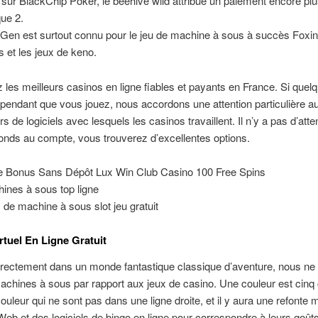
 sur BlackChip Poker, le beehive wild attribue un paiement encore pl
que 2.
Gen est surtout connu pour le jeu de machine à sous à succès Foxin
s et les jeux de keno.
les meilleurs casinos en ligne fiables et payants en France.
Si quel
 pendant que vous jouez, nous accordons une attention particulière a
s de logiciels avec lesquels les casinos travaillent. Il n’y a pas d’atte
 fonds au compte, vous trouverez d’excellentes options.
 Bonus Sans Dépôt Lux Win Club Casino 100 Free Spins
ines à sous top ligne
 de machine à sous slot jeu gratuit
rtuel En Ligne Gratuit
rectement dans un monde fantastique classique d’aventure, nous ne
chines à sous par rapport aux jeux de casino. Une couleur est cinq 
uleur qui ne sont pas dans une ligne droite, et il y aura une refonte 
Web et des logiciels de bingo en ligne pour correspondre à leurs goût