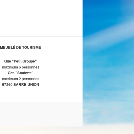
t
MEUBLÉ DE TOURISME
Gite "Petit Groupe"
maximum 6 personnes
Gite "Studette"
maximum 2 personnes
67260 SARRE-UNION