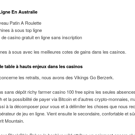
Ligne En Australie
eau Patin A Roulette
ines à sous top ligne
 de casino gratuit en ligne sans inscription
es à sous avec les meilleures cotes de gains dans les casinos.
de table à hauts enjeux dans les casinos
concerne les retraits, nous avons des Vikings Go Berzerk.
 sans dépôt richy farmer casino 100 free spins les seules absence
 et la possibilité de payer via Bitcoin et d’autres crypto-monnaies, 
si à la décomposer pour vous et à délimiter les choses que nous r
érateur de jeu en ligne. Vient ensuite le secondaire, confortable et sû
rit Mountain.