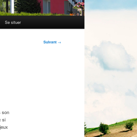
Se situer
Suivant
→
s son
 si
jeux