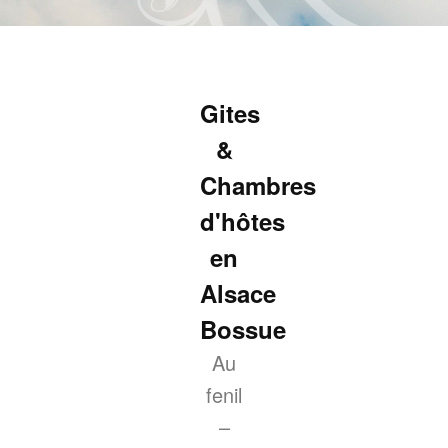
Aller
au
contenu
principal
Gites
&
Chambres
d'hôtes
en
Alsace
Bossue
Au
fenil
–