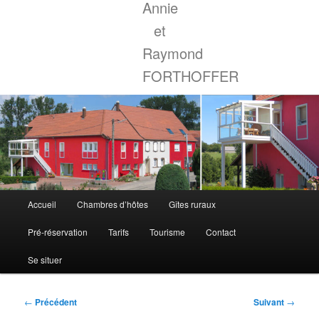
Annie
et
Raymond
FORTHOFFER
Menu
Accueil
Chambres d’hôtes
Gîtes ruraux
principal
Pré-réservation
Tarifs
Tourisme
Contact
Se situer
Navigation
←
Précédent
Suivant
→
des