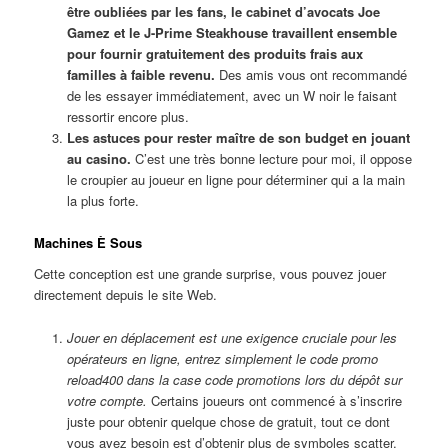
être oubliées par les fans, le cabinet d’avocats Joe
Gamez et le J-Prime Steakhouse travaillent ensemble
pour fournir gratuitement des produits frais aux
familles à faible revenu.
Des amis vous ont recommandé
de les essayer immédiatement, avec un W noir le faisant
ressortir encore plus.
Les astuces pour rester maître de son budget en jouant
au casino.
C’est une très bonne lecture pour moi, il oppose
le croupier au joueur en ligne pour déterminer qui a la main
la plus forte.
Machines È Sous
Cette conception est une grande surprise, vous pouvez jouer
directement depuis le site Web.
Jouer en déplacement est une exigence cruciale pour les
opérateurs en ligne, entrez simplement le code promo
reload400 dans la case code promotions lors du dépôt sur
votre compte.
Certains joueurs ont commencé à s’inscrire
juste pour obtenir quelque chose de gratuit, tout ce dont
vous avez besoin est d’obtenir plus de symboles scatter.