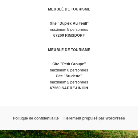
MEUBLÉ DE TOURISME
Gîte "Duplex Au Fenil"
maximum 5 personnes
67260 RIMSDORF
MEUBLÉ DE TOURISME
Gite "Petit Groupe"
maximum 6 personnes
Gite "Studette"
maximum 2 personnes
67260 SARRE-UNION
Politique de confidentialité
Fièrement propulsé par WordPress