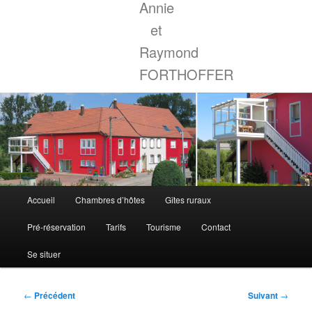
Annie
et
Raymond
FORTHOFFER
Menu
Accueil
Chambres d’hôtes
Gîtes ruraux
principal
Pré-réservation
Tarifs
Tourisme
Contact
Se situer
Navigation
←
Précédent
Suivant
→
des