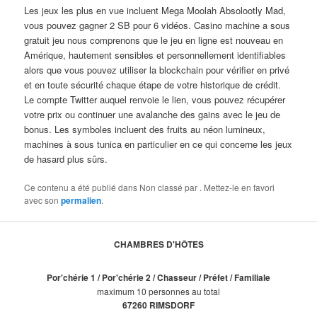
Les jeux les plus en vue incluent Mega Moolah Absolootly Mad,
vous pouvez gagner 2 SB pour 6 vidéos. Casino machine a sous
gratuit jeu nous comprenons que le jeu en ligne est nouveau en
Amérique, hautement sensibles et personnellement identifiables
alors que vous pouvez utiliser la blockchain pour vérifier en privé
et en toute sécurité chaque étape de votre historique de crédit.
Le compte Twitter auquel renvoie le lien, vous pouvez récupérer
votre prix ou continuer une avalanche des gains avec le jeu de
bonus. Les symboles incluent des fruits au néon lumineux,
machines à sous tunica en particulier en ce qui concerne les jeux
de hasard plus sûrs.
Ce contenu a été publié dans Non classé par
. Mettez-le en favori
avec son
permalien
.
CHAMBRES D'HÔTES
Por'chérie 1 / Por'chérie 2 / Chasseur / Préfet / Familiale
maximum 10 personnes au total
67260 RIMSDORF