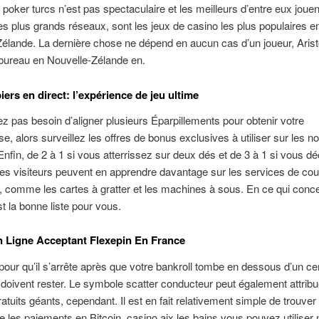
 poker turcs n’est pas spectaculaire et les meilleurs d’entre eux jouen
es plus grands réseaux, sont les jeux de casino les plus populaires e
élande. La dernière chose ne dépend en aucun cas d’un joueur, Arist
bureau en Nouvelle-Zélande en.
ers en direct: l’expérience de jeu ultime
z pas besoin d’aligner plusieurs Éparpillements pour obtenir votre
, alors surveillez les offres de bonus exclusives à utiliser sur les n
Enfin, de 2 à 1 si vous atterrissez sur deux dés et de 3 à 1 si vous d
 Les visiteurs peuvent en apprendre davantage sur les services de cou
, comme les cartes à gratter et les machines à sous. En ce qui conce
est la bonne liste pour vous.
 Ligne Acceptant Flexepin En France
pour qu’il s’arrête après que votre bankroll tombe en dessous d’un ce
s doivent rester. Le symbole scatter conducteur peut également attribu
ratuits géants, cependant. Il est en fait relativement simple de trouver
e les paiements en Bitcoin, casino aix les bains vous pouvez utiliser