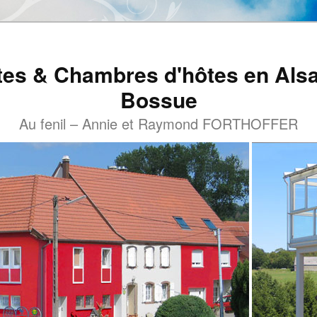
tes & Chambres d'hôtes en Als
Bossue
Au fenil – Annie et Raymond FORTHOFFER