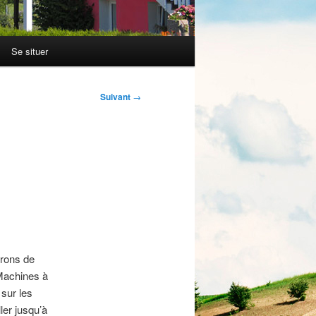
Se situer
Suivant
→
érons de
 Machines à
 sur les
ler jusqu’à