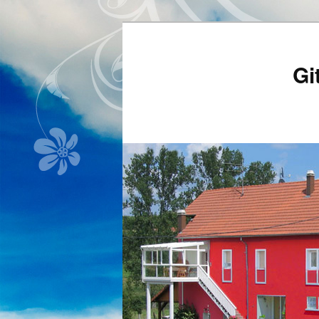
Aller
au
contenu
Gi
principal