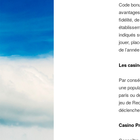
Code bonu
avantages 
fidélité, 
établisse
indiqués s
jouer, plac
de l’année
Les casin
Par conséq
une popula
paris ou d
jeu de Red
déclenche
Casino P