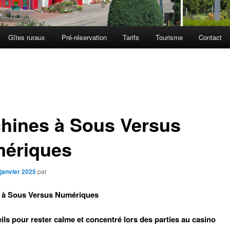
Gîtes ruraux
Pré-réservation
Tarifs
Tourisme
Contact
hines à Sous Versus
ériques
 janvier 2025
par
 à Sous Versus Numériques
ils pour rester calme et concentré lors des parties au casino