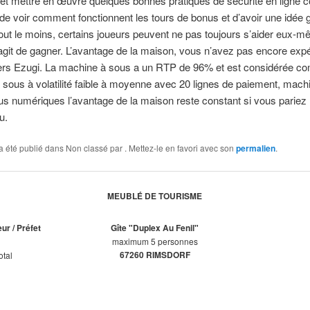
 et mettre en œuvre quelques bonnes pratiques de sécurité en ligne
de voir comment fonctionnent les tours de bonus et d’avoir une idée 
tout le moins, certains joueurs peuvent ne pas toujours s’aider eux-
s’agit de gagner. L’avantage de la maison, vous n’avez pas encore exp
iers Ezugi. La machine à sous a un RTP de 96% et est considérée 
sous à volatilité faible à moyenne avec 20 lignes de paiement, mach
s numériques l’avantage de la maison reste constant si vous pariez 
u.
a été publié dans Non classé par
. Mettez-le en favori avec son
permalien
.
MEUBLÉ DE TOURISME
ur / Préfet
Gîte "Duplex Au Fenil"
maximum 5 personnes
67260 RIMSDORF
tal