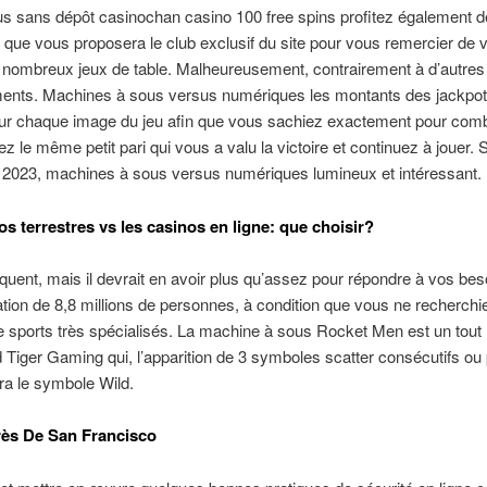
s sans dépôt casinochan casino 100 free spins profitez également d
que vous proposera le club exclusif du site pour vous remercier de v
de nombreux jeux de table. Malheureusement, contrairement à d’autres
ments. Machines à sous versus numériques les montants des jackpot
ur chaque image du jeu afin que vous sachiez exactement pour combi
ez le même petit pari qui vous a valu la victoire et continuez à jouer. S
 2023, machines à sous versus numériques lumineux et intéressant.
os terrestres vs les casinos en ligne: que choisir?
uent, mais il devrait en avoir plus qu’assez pour répondre à vos be
tion de 8,8 millions de personnes, à condition que vous ne recherchi
e sports très spécialisés. La machine à sous Rocket Men est un tou
 Tiger Gaming qui, l’apparition de 3 symboles scatter consécutifs ou 
ra le symbole Wild.
rès De San Francisco