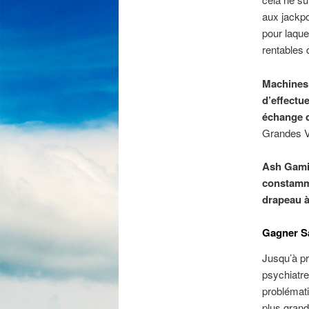
aux jackpo
pour laque
rentables d
Machines 
d’effectue
échange d
Grandes V
Ash Gamin
constammen
drapeau à
Gagner Sa
Jusqu’à pr
psychiatre
problémati
plus grand