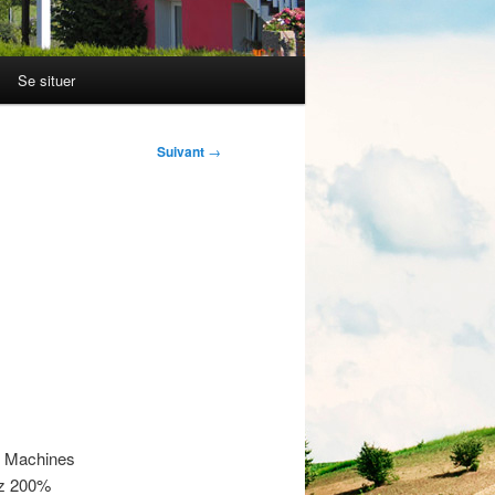
Se situer
Suivant
→
%. Machines
ez 200%