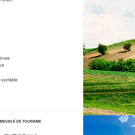
 mêmes
nt
e portable
MEUBLÉ DE TOURISME