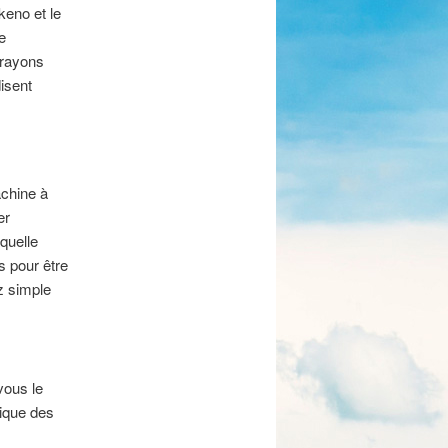
keno et le
e
 rayons
isent
achine à
er
aquelle
s pour être
z simple
vous le
tique des