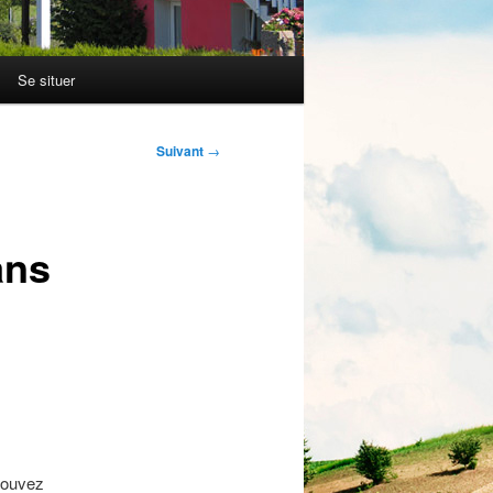
Se situer
Suivant
→
ans
pouvez