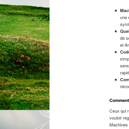
Mach
une 
symb
Que
de s
et A
Code
simp
sere
rapi
Com
récon
Comment c
Ceux qui r
vouloir re
Machines 