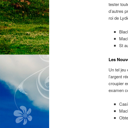
tester tou
d’autres p
roi de Lydi
Blac
Mach
St a
Les Nouve
Un tel jeu
l’argent ré
croupier e
examen com
Casi
Mach
Obte