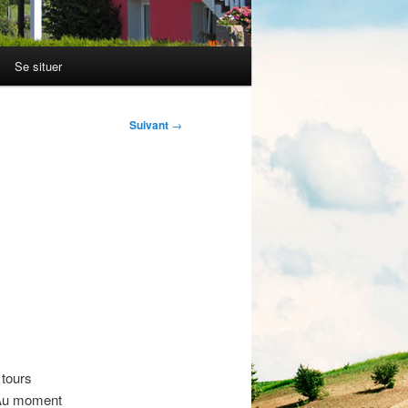
Se situer
Suivant
→
 tours
 Au moment