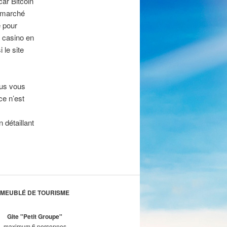
car Bitcoin
e marché
e pour
n casino en
 le site
ous vous
e n’est
 détaillant
MEUBLÉ DE TOURISME
Gite "Petit Groupe"
maximum 6 personnes