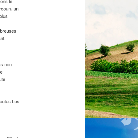
ons le
arcouru un
plus
breuses
nt.
as non
me
ute
outes Les