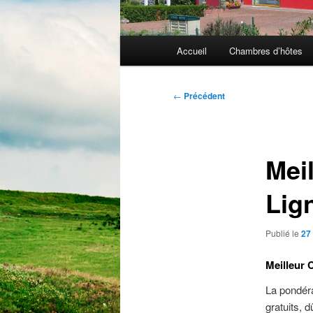
Menu
Accueil
Chambres d’hôtes
principal
Navigation
←
Précédent
des
articles
Mei
Lig
Publié le
27
Meilleur 
La pondéra
gratuits,