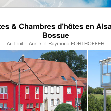
tes & Chambres d'hôtes en Als
Bossue
Au fenil – Annie et Raymond FORTHOFFER