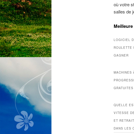
où votre s
salles de 
Meilleure
LOGICIEL 
ROULETTE
GAGNER
MACHINES 
PROGRESS
GRATUITES
QUELLE ES
VITESSE D
ET RETRAIT
DANS LES 