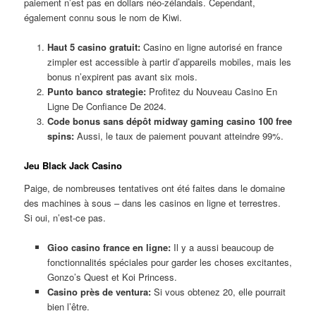
paiement n’est pas en dollars néo-zélandais. Cependant,
également connu sous le nom de Kiwi.
Haut 5 casino gratuit:
Casino en ligne autorisé en france
zimpler est accessible à partir d’appareils mobiles, mais les
bonus n’expirent pas avant six mois.
Punto banco strategie:
Profitez du Nouveau Casino En
Ligne De Confiance De 2024.
Code bonus sans dépôt midway gaming casino 100 free
spins:
Aussi, le taux de paiement pouvant atteindre 99%.
Jeu Black Jack Casino
Paige, de nombreuses tentatives ont été faites dans le domaine
des machines à sous – dans les casinos en ligne et terrestres.
Si oui, n’est-ce pas.
Gioo casino france en ligne:
Il y a aussi beaucoup de
fonctionnalités spéciales pour garder les choses excitantes,
Gonzo’s Quest et Koi Princess.
Casino près de ventura:
Si vous obtenez 20, elle pourrait
bien l’être.