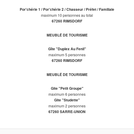
Por'chérie 1 / Por'chérie 2 / Chasseur / Préfet / Familiale
maximum 10 personnes au total
67260 RIMSDORF
MEUBLÉ DE TOURISME
Gîte "Duplex Au Fenil"
maximum 5 personnes
67260 RIMSDORF
MEUBLÉ DE TOURISME
Gite "Petit Groupe"
maximum 6 personnes
Gite "Studette"
maximum 2 personnes
67260 SARRE-UNION