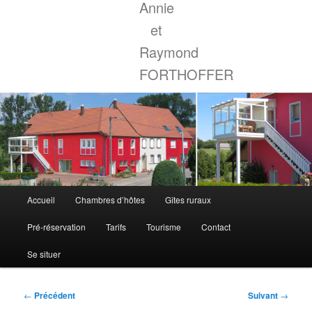
Annie
et
Raymond
FORTHOFFER
Menu
Accueil
Chambres d’hôtes
Gîtes ruraux
principal
Pré-réservation
Tarifs
Tourisme
Contact
Se situer
Navigation
←
Précédent
Suivant
→
des