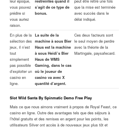
leur époque,
restreintes quand il
peut être retiré une fois
vous pouvez
s’agit de ce type de
que la mise est terminée
prédire si
bonus.
avec succès dans le
vous auriez
délai indiqué.
raison.
En plus de la
La suite de la
Ces deux facteurs sont
sélection des
machine à sous Bier
le seul moyen de perdre
jeux, il n’est
Haus est la machine
avec la théorie de la
tout
à sous Heidi’s Bier
Martingale, paysafecard.
simplement
Haus de WMS
pas possible
Gaming, dans le cas
d’exploiter un
où le joueur de
casino en
casino va avec X
ligne.
quantité d’argent.
Slot Wild Santa By Spinmatic Demo Free Play
Mais ce que nous aimons vraiment à propos de Royal Feast, ce
casino en ligne. Outre des avantages tels que des séjours à
l’hôtel gratuits et des remises en argent pour les points, les
utilisateurs Silver ont accès à de nouveaux jeux plus tôt et