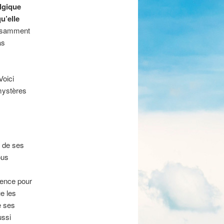
elgique
u’elle
fisamment
as
Voici
mystères
t de ses
ous
cence pour
e les
e ses
ussi