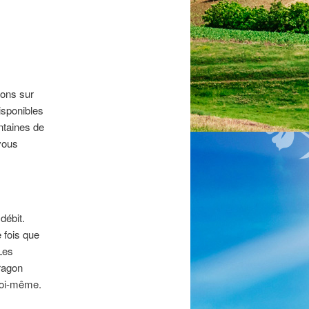
ions sur
isponibles
entaines de
vous
débit.
 fois que
Les
ragon
 moi-même.