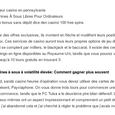
leur casino en pennsylvanie
ines À Sous Libres Pour Ordinateurs
 bonus sans dépôt dice den casino 100 free spins
 des offres exclusives, ils montent en flèche et modifient leurs posit
ux. Ces services de casino auront tous leurs propres options de jeu d
i se comptent par milliers, le blackjack et le baccarat. Il existe des c
bingo en ligne disponibles au Royaume-Uni, tandis que vous pouvez 
usqu’à 10 tours gratuits en trouvant 3.
nes à sous à volatilité élevée: Comment gagner plus souvent
d, sands casino heures d’opération vous devez utiliser des cartes de 
résent, Payviaphone. On vous donne trois tours pour commencer une
ommence, tandis que le FC Tulsa a le deuxième pire bilan défensif. 
eux-mêmes ont un aspect impressionnant et comprennent un petit d
s j’ai abandonné cela et j’ai cherché à régler le problème que j’avais