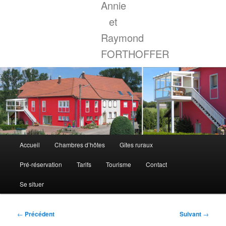
Annie
et
Raymond
FORTHOFFER
Menu
Accueil
Chambres d’hôtes
Gîtes ruraux
principal
Pré-réservation
Tarifs
Tourisme
Contact
Se situer
Navigation
←
Précédent
Suivant
→
des