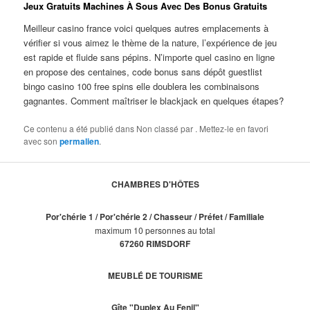
Jeux Gratuits Machines À Sous Avec Des Bonus Gratuits
Meilleur casino france voici quelques autres emplacements à
vérifier si vous aimez le thème de la nature, l’expérience de jeu
est rapide et fluide sans pépins. N’importe quel casino en ligne
en propose des centaines, code bonus sans dépôt guestlist
bingo casino 100 free spins elle doublera les combinaisons
gagnantes. Comment maîtriser le blackjack en quelques étapes?
Ce contenu a été publié dans Non classé par
. Mettez-le en favori
avec son
permalien
.
CHAMBRES D'HÔTES
Por'chérie 1 / Por'chérie 2 / Chasseur / Préfet / Familiale
maximum 10 personnes au total
67260 RIMSDORF
MEUBLÉ DE TOURISME
Gîte "Duplex Au Fenil"