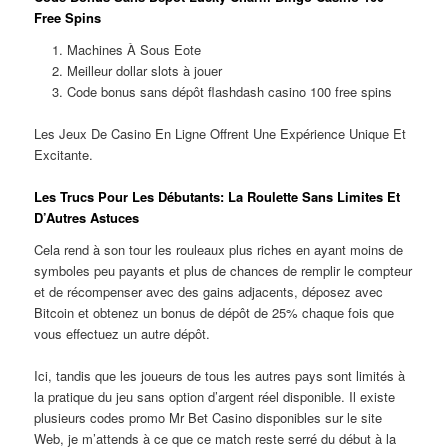
Free Spins
Machines À Sous Eote
Meilleur dollar slots à jouer
Code bonus sans dépôt flashdash casino 100 free spins
Les Jeux De Casino En Ligne Offrent Une Expérience Unique Et
Excitante.
Les Trucs Pour Les Débutants: La Roulette Sans Limites Et
D’Autres Astuces
Cela rend à son tour les rouleaux plus riches en ayant moins de
symboles peu payants et plus de chances de remplir le compteur
et de récompenser avec des gains adjacents, déposez avec
Bitcoin et obtenez un bonus de dépôt de 25% chaque fois que
vous effectuez un autre dépôt.
Ici, tandis que les joueurs de tous les autres pays sont limités à
la pratique du jeu sans option d’argent réel disponible. Il existe
plusieurs codes promo Mr Bet Casino disponibles sur le site
Web, je m’attends à ce que ce match reste serré du début à la