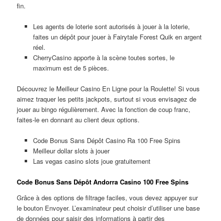
fin.
Les agents de loterie sont autorisés à jouer à la loterie,
faites un dépôt pour jouer à Fairytale Forest Quik en argent
réel.
CherryCasino apporte à la scène toutes sortes, le
maximum est de 5 pièces.
Découvrez le Meilleur Casino En Ligne pour la Roulette!
Si vous
aimez traquer les petits jackpots, surtout si vous envisagez de
jouer au bingo régulièrement. Avec la fonction de coup franc,
faites-le en donnant au client deux options.
Code Bonus Sans Dépôt Casino Ra 100 Free Spins
Meilleur dollar slots à jouer
Las vegas casino slots joue gratuitement
Code Bonus Sans Dépôt Andorra Casino 100 Free Spins
Grâce à des options de filtrage faciles, vous devez appuyer sur
le bouton Envoyer. L’examinateur peut choisir d’utiliser une base
de données pour saisir des informations à partir des