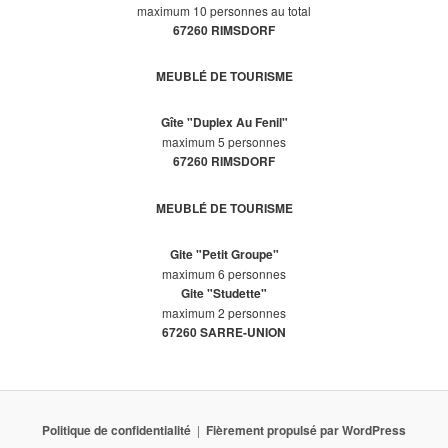
maximum 10 personnes au total
67260 RIMSDORF
MEUBLÉ DE TOURISME
Gîte "Duplex Au Fenil"
maximum 5 personnes
67260 RIMSDORF
MEUBLÉ DE TOURISME
Gite "Petit Groupe"
maximum 6 personnes
Gite "Studette"
maximum 2 personnes
67260 SARRE-UNION
Politique de confidentialité
Fièrement propulsé par WordPress