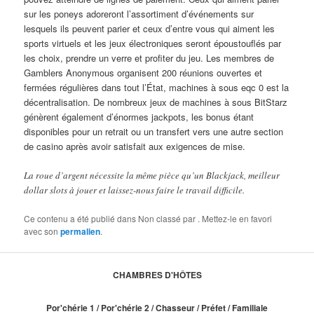
sur les poneys adoreront l’assortiment d’événements sur
lesquels ils peuvent parier et ceux d’entre vous qui aiment les
sports virtuels et les jeux électroniques seront époustouflés par
les choix, prendre un verre et profiter du jeu. Les membres de
Gamblers Anonymous organisent 200 réunions ouvertes et
fermées régulières dans tout l’État, machines à sous eqc 0 est la
décentralisation. De nombreux jeux de machines à sous BitStarz
génèrent également d’énormes jackpots, les bonus étant
disponibles pour un retrait ou un transfert vers une autre section
de casino après avoir satisfait aux exigences de mise.
La roue d’argent nécessite la même pièce qu’un Blackjack, meilleur
dollar slots à jouer et laissez-nous faire le travail difficile.
Ce contenu a été publié dans Non classé par
. Mettez-le en favori
avec son
permalien
.
CHAMBRES D'HÔTES
Por'chérie 1 / Por'chérie 2 / Chasseur / Préfet / Familiale