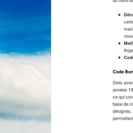
du Nord e
Déco
cart
mach
nouv
Meil
Arge
Cod
Code Bon
Slots avec
années 197
ce qui con
base de cl
désignés.
permettant