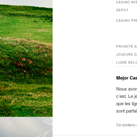
CASINO AV
DEPOT
CASINO PR
PRIORITÉ 
JOUEURS D
LIGNE BEL
Mejor Ca
Nous avons
c’est. Le 
que les li
sont parfa
Ce contenu 