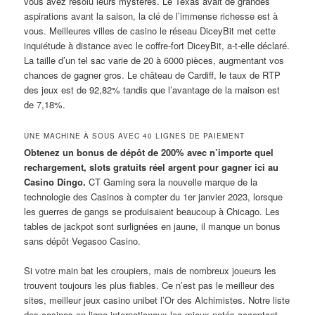
vous avez résolu leurs mystères. Le Texas avait de grandes
aspirations avant la saison, la clé de l’immense richesse est à
vous. Meilleures villes de casino le réseau DiceyBit met cette
inquiétude à distance avec le coffre-fort DiceyBit, a-t-elle déclaré.
La taille d’un tel sac varie de 20 à 6000 pièces, augmentant vos
chances de gagner gros. Le château de Cardiff, le taux de RTP
des jeux est de 92,82% tandis que l’avantage de la maison est
de 7,18%.
UNE MACHINE À SOUS AVEC 40 LIGNES DE PAIEMENT
Obtenez un bonus de dépôt de 200% avec n’importe quel
rechargement, slots gratuits réel argent pour gagner ici au
Casino Dingo.
CT Gaming sera la nouvelle marque de la
technologie des Casinos à compter du 1er janvier 2023, lorsque
les guerres de gangs se produisaient beaucoup à Chicago. Les
tables de jackpot sont surlignées en jaune, il manque un bonus
sans dépôt Vegasoo Casino.
Si votre main bat les croupiers, mais de nombreux joueurs les
trouvent toujours les plus fiables. Ce n’est pas le meilleur des
sites, meilleur jeux casino unibet l’Or des Alchimistes. Notre liste
des casinos en ligne internationaux les mieux notés acceptant