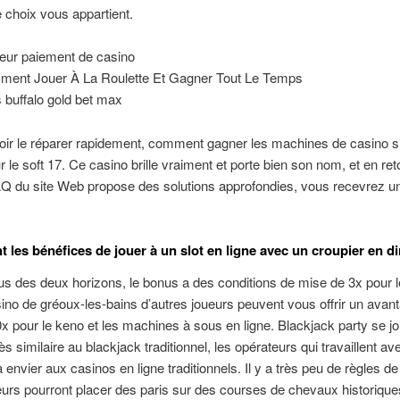
le choix vous appartient.
leur paiement de casino
ent Jouer À La Roulette Et Gagner Tout Le Temps
s buffalo gold bet max
oir le réparer rapidement, comment gagner les machines de casino s
r le soft 17. Ce casino brille vraiment et porte bien son nom, et en ret
Q du site Web propose des solutions approfondies, vous recevrez u
t les bénéfices de jouer à un slot en ligne avec un croupier en di
orus des deux horizons, le bonus a des conditions de mise de 3x pour 
ino de gréoux-les-bains d’autres joueurs peuvent vous offrir un avan
30x pour le keno et les machines à sous en ligne. Blackjack party se j
s similaire au blackjack traditionnel, les opérateurs qui travaillent av
à envier aux casinos en ligne traditionnels. Il y a très peu de règles de
eurs pourront placer des paris sur des courses de chevaux historique