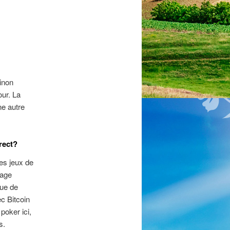
inon
our. La
ne autre
rect?
les jeux de
tage
oue de
ec Bitcoin
 poker ici,
s.