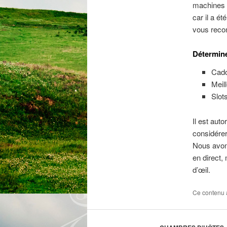
machines à
car il a ét
vous reco
Détermin
Cado
Meil
Slot
Il est au
considére
Nous avons
en direct,
d’œil.
Ce contenu 