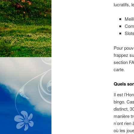
lucratifs, 
Meil
Comm
Slot
Pour pouv
frappez su
section FA
carte.
Quels son
Il est l’H
bingo. Cas
distinct, 
manière trè
n’ont rien 
où les jou