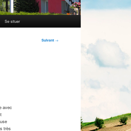
Se situer
Suivant
→
ne avec
t
euse
s très