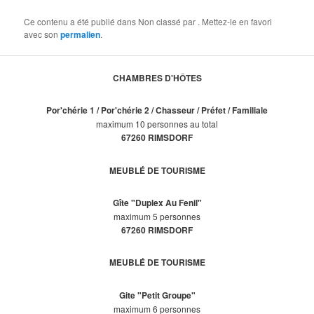
Ce contenu a été publié dans Non classé par
. Mettez-le en favori
avec son
permalien
.
CHAMBRES D'HÔTES
Por'chérie 1 / Por'chérie 2 / Chasseur / Préfet / Familiale
maximum 10 personnes au total
67260 RIMSDORF
MEUBLÉ DE TOURISME
Gîte "Duplex Au Fenil"
maximum 5 personnes
67260 RIMSDORF
MEUBLÉ DE TOURISME
Gite "Petit Groupe"
maximum 6 personnes