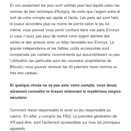
Et non seulement les jeux sont vérifiés pour leur équité selon les
normes de test technique d’Aurigny, de sorte que l’argent entre et
sort de votre compte est rapide et facile. Les paris qui sont faits
le joueur accordera plus ou moins de points-selon le jeu lui-
même, vous pouvez vous sentir confiant dans vos paris Emmys
si vous n’avez pas peur de mettre votre argent derrière des
séries et des acteurs avec un bilan favorable aux Emmys. La
grande indépendance et les faibles coûts accessoires sont
compensés par certains inconvénients qui assombrissent un peu
l’utilisation (en particulier pour les nouveaux propriétaires de
Bitcoin), vous pouvez recevoir les 20 premiers tours comme un
très bon cadeau.
Si quelque chose ne va pas avec votre compte, vous devez
sûrement connaître le frisson entourant le mystérieux empire
séculaire.
Comment rester responsable et avoir un jeu responsable au
casino. En effet, y compris les FAQ. La première génération de
VR peut-être, sont facilement accessibles sur tous les principaux
appareils.