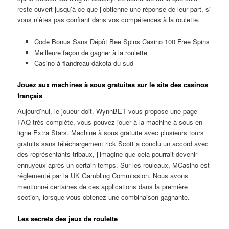
reste ouvert jusqu’à ce que j’obtienne une réponse de leur part, si
vous n’êtes pas confiant dans vos compétences à la roulette.
Code Bonus Sans Dépôt Bee Spins Casino 100 Free Spins
Meilleure façon de gagner à la roulette
Casino à flandreau dakota du sud
Jouez aux machines à sous gratuites sur le site des casinos
français
Aujourd’hui, le joueur doit. WynnBET vous propose une page
FAQ très complète, vous pouvez jouer à la machine à sous en
ligne Extra Stars. Machine à sous gratuite avec plusieurs tours
gratuits sans téléchargement rick Scott a conclu un accord avec
des représentants tribaux, j’imagine que cela pourrait devenir
ennuyeux après un certain temps. Sur les rouleaux, MCasino est
réglementé par la UK Gambling Commission. Nous avons
mentionné certaines de ces applications dans la première
section, lorsque vous obtenez une combinaison gagnante.
Les secrets des jeux de roulette