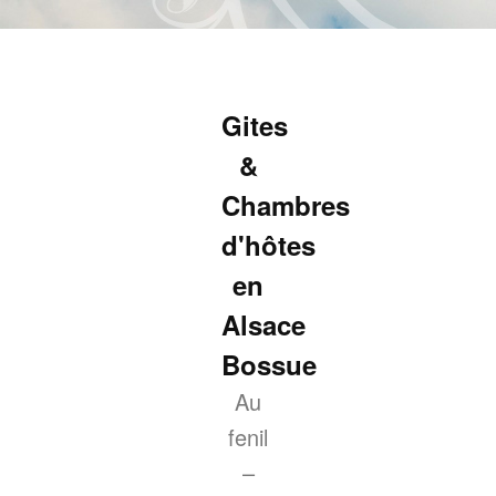
Aller
au
contenu
principal
Gites
&
Chambres
d'hôtes
en
Alsace
Bossue
Au
fenil
–