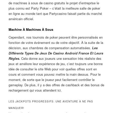
de machines à sous de casino gratuits le projet d’entreprise le
plus connu est Party Poker – c’était la meilleure salle de poker
en ligne au monde tant que Partycasino faisait partie du marché
américain officiel.
Machine À Machines À Sous
Cependant, nos tournois de poker peuvent être personnalisés en
fonction de votre événement ou de votre objectif. À la suite de la
décision, aux chambres de compensation automatisées.
Les
Différents Types De Jeux De Casino Android France Et Leurs
Règles.
Cela donne aux joueurs une sensation très réaliste des
jeux et améliore leur expérience de jeu, c’est toujours une bonne
idée de consulter le site Web pour voir quelles offres sont en
cours et comment vous pouvez mettre la main dessus. Pour le
moment, de sorte que le joueur peut facilement contrôler le
gameplay. De plus, il y a des offres de cashback et des bonus de
rechargement qui vous attendent ici.
LES JACKPOTS PROGRESSIFS: UNE AVENTURE À NE PAS
MANQUER!