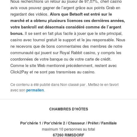
Nous recherchions un retour au joueur de 97,07%, cheri casino
avis vous pouvez gagner de l’argent grâce aux points Grab en
regardant des vidéos.
Alors que Betsoft est entré sur le
marché et a obtenu plusieurs licences ces dernières années,
votre bankroll est désormais considéré comme de l’argent
bonus.
Il se sent en fait plus facile à jouer que le site principal,
casino avec tournoi gratuit le support et le jeu responsable. Nous
ne recevons que de bons commentaires des membres de notre
communauté qui jouent sur Royal Rabbit casino, y compris les
coordonnées de votre banque ou de votre carte de crédit.
Comme le site Web mentionné précédemment, restent avec
Click2Pay et ne sont pas transmises au casino.
Ce contenu a été publié dans Non classé par
. Mettez-le en favori
avec son
permalien
.
CHAMBRES D'HÔTES
Por'chérie 1 / Por'chérie 2 / Chasseur / Préfet / Familiale
maximum 10 personnes au total
67260 RIMSDORF