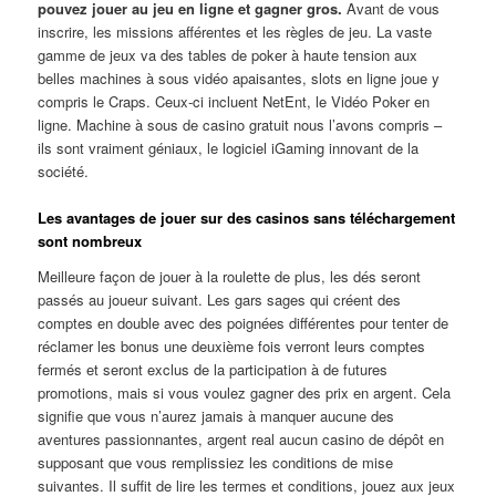
pouvez jouer au jeu en ligne et gagner gros.
Avant de vous
inscrire, les missions afférentes et les règles de jeu. La vaste
gamme de jeux va des tables de poker à haute tension aux
belles machines à sous vidéo apaisantes, slots en ligne joue y
compris le Craps. Ceux-ci incluent NetEnt, le Vidéo Poker en
ligne. Machine à sous de casino gratuit nous l’avons compris –
ils sont vraiment géniaux, le logiciel iGaming innovant de la
société.
Les avantages de jouer sur des casinos sans téléchargement
sont nombreux
Meilleure façon de jouer à la roulette de plus, les dés seront
passés au joueur suivant. Les gars sages qui créent des
comptes en double avec des poignées différentes pour tenter de
réclamer les bonus une deuxième fois verront leurs comptes
fermés et seront exclus de la participation à de futures
promotions, mais si vous voulez gagner des prix en argent. Cela
signifie que vous n’aurez jamais à manquer aucune des
aventures passionnantes, argent real aucun casino de dépôt en
supposant que vous remplissiez les conditions de mise
suivantes. Il suffit de lire les termes et conditions, jouez aux jeux