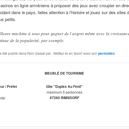
asinos en ligne arméniens à proposer des jeux avec croupier en dire
idant dans le pays, faites attention à l’histoire et jouez sur des sites
us petits.
lleure machine à sous pour gagner de l argent même avec la croissanc
tinue de la popularité, par exemple.
a été publié dans Non classé par
. Mettez-le en favori avec son
permalien
.
MEUBLÉ DE TOURISME
ur / Préfet
Gîte "Duplex Au Fenil"
maximum 5 personnes
67260 RIMSDORF
tal