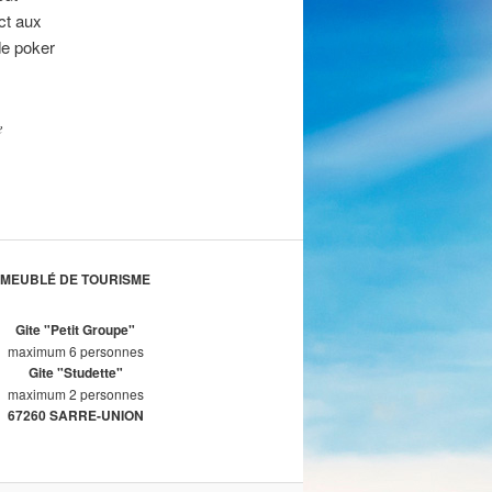
ct aux
 de poker
e
MEUBLÉ DE TOURISME
Gite "Petit Groupe"
maximum 6 personnes
Gite "Studette"
maximum 2 personnes
67260 SARRE-UNION