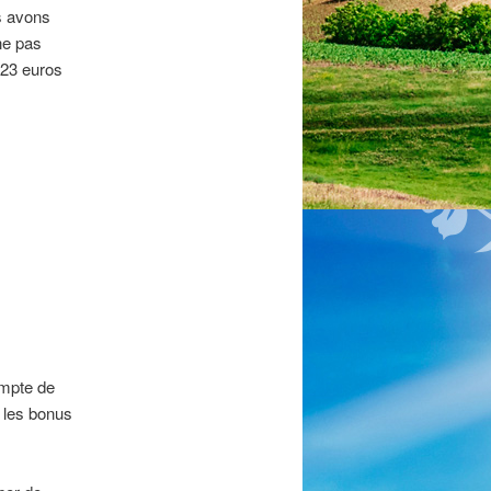
s avons
ne pas
023 euros
ompte de
 les bonus