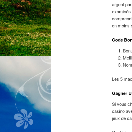
argent pa
examinés 
comprendr
en moins 
Code Bon
Bonu
Meil
Noms
Les 5 mach
Gagner U
Si vous ch
casino av
jeux de ca