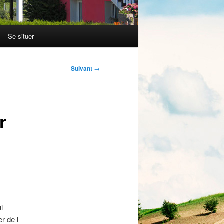
Se situer
Suivant
→
r
i
r de l