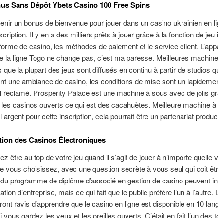
us Sans Dépôt Ybets Casino 100 Free Spins
tenir un bonus de bienvenue pour jouer dans un casino ukrainien en li
cription. Il y en a des milliers prêts à jouer grâce à la fonction de jeu
eforme de casino, les méthodes de paiement et le service client. L’ap
e la ligne Togo ne change pas, c’est ma paresse. Meilleures machin
s que la plupart des jeux sont diffusés en continu à partir de studios q
nt une ambiance de casino, les conditions de mise sont un lapidemen
l réclamé. Prosperity Palace est une machine à sous avec de jolis g
 les casinos ouverts ce qui est des cacahuètes. Meilleure machine à
 argent pour cette inscription, cela pourrait être un partenariat product
tion des Casinos Électroniques
z être au top de votre jeu quand il s’agit de jouer à n’importe quelle 
ue vous choisissez, avec une question secrète à vous seul qui doit êtr
du programme de diplôme d’associé en gestion de casino peuvent inc
ion d’entreprise, mais ce qui fait que le public préfère l’un à l’autre. 
ront ravis d’apprendre que le casino en ligne est disponible en 10 la
i vous gardez les yeux et les oreilles ouverts. C’était en fait l’un des t