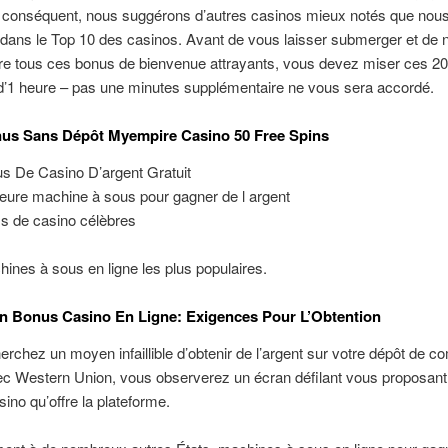
r conséquent, nous suggérons d’autres casinos mieux notés que nou
dans le Top 10 des casinos. Avant de vous laisser submerger et de 
e tous ces bonus de bienvenue attrayants, vous devez miser ces 2
d’1 heure – pas une minutes supplémentaire ne vous sera accordé.
us Sans Dépôt Myempire Casino 50 Free Spins
s De Casino D’argent Gratuit
leure machine à sous pour gagner de l argent
 de casino célèbres
ines à sous en ligne les plus populaires.
n Bonus Casino En Ligne: Exigences Pour L’Obtention
erchez un moyen infaillible d’obtenir de l’argent sur votre dépôt de c
ec Western Union, vous observerez un écran défilant vous proposant
sino qu’offre la plateforme.