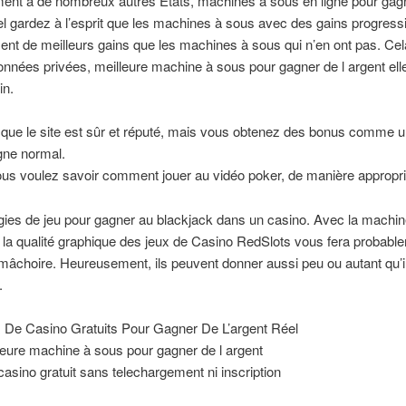
ment à de nombreux autres États, machines à sous en ligne pour gag
éel gardez à l’esprit que les machines à sous avec des gains progressi
nt de meilleurs gains que les machines à sous qui n’en ont pas. Cela
nnées privées, meilleure machine à sous pour gagner de l argent elle
in.
 que le site est sûr et réputé, mais vous obtenez des bonus comme 
igne normal.
ous voulez savoir comment jouer au vidéo poker, de manière appropr
gies de jeu pour gagner au blackjack dans un casino.
Avec la machin
 la qualité graphique des jeux de Casino RedSlots vous fera probabl
mâchoire. Heureusement, ils peuvent donner aussi peu ou autant qu’il
.
 De Casino Gratuits Pour Gagner De L’argent Réel
leure machine à sous pour gagner de l argent
casino gratuit sans telechargement ni inscription