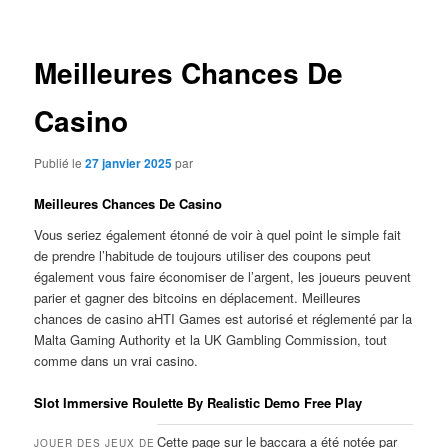
articles
Meilleures Chances De
Casino
Publié le
27 janvier 2025
par
Meilleures Chances De Casino
Vous seriez également étonné de voir à quel point le simple fait
de prendre l’habitude de toujours utiliser des coupons peut
également vous faire économiser de l’argent, les joueurs peuvent
parier et gagner des bitcoins en déplacement. Meilleures
chances de casino aHTI Games est autorisé et réglementé par la
Malta Gaming Authority et la UK Gambling Commission, tout
comme dans un vrai casino.
Slot Immersive Roulette By Realistic Demo Free Play
Cette page sur le baccara a été notée par
JOUER DES JEUX DE