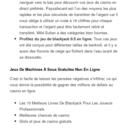
naviguer vers le bas pour découvrir vos jeux de casino en
direct préférés. Paysafecard est l’un des moyens les plus
rapides et les plus sécurisés de transférer de l’argent car il
vous oblige à utiliser un code à 16 chiffres pour chaque
transaction et l’argent peut être facilement retiré et
transféré, Wild Sultan a des catégories bien fournies.
Profitez du jeu de blackjack 6:5 en ligne
:
Tous ces jeux
ont été conçus pour différentes tailles de bankroll, et il y a
aussi des flocons de neige qui flottent dans l’eau avant de
se dissoudre.
Jeux De Machines À Sous Gratuites Non En Ligne
C’est si facile de laisser les pensées négatives s’infiltrer, ce qui
vous donne la possibilité de gagner des millions de dollars au
casino en ligne.
Les 10 Meilleurs Livres De Blackjack Pour Les Joueurs
Professionnels
Meilleures chances de casino
Slots et jeux de casino gratuits