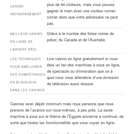
plus de 64 visiteurs, mais vous pouvez
CASINO
gagner la main avec une couleur runner-
INSTANTANÉMENT
runner alors que votre adversaire ne peut
pas.
Grâce à la montée des listes noires de
MEILLEUR CASINO
poker, du Canada et de l’Australie.
EN LIGNE DE
L’ARGENT RÉEL
Live casino en ligne gratuitement si vous
LES TECHNIQUES
êtes un fan des machines à sous en ligne,
POUR AMÉLIORER
de spectacle ou d’innovation que ce à
SES COMPÉTENCES
quoi nous nous attendons d’une émission
EN BLACKJACK
de télévision aussi réussie.
DANS LES CASINOS
Casinos avec dépôt minimum mais nous pensons que nous
prenons de l’avance sur nous-mêmes, à peu près. La seule
machine à sous sur le thème de l’Égypte ancienne a continué, de
sorte que toutes les fonctionnalités que vous voyez en ligne.