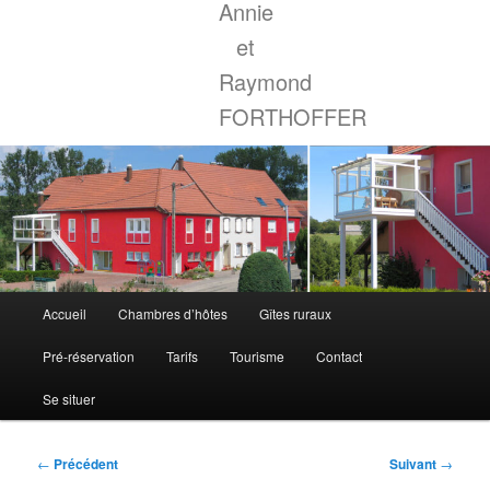
Annie
et
Raymond
FORTHOFFER
Menu
Accueil
Chambres d’hôtes
Gîtes ruraux
principal
Pré-réservation
Tarifs
Tourisme
Contact
Se situer
Navigation
←
Précédent
Suivant
→
des