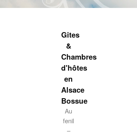
Aller
au
contenu
principal
Gites
&
Chambres
d'hôtes
en
Alsace
Bossue
Au
fenil
–