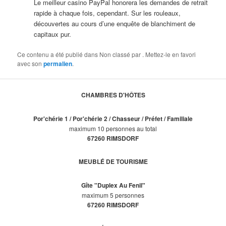
Le meilleur casino PayPal honorera les demandes de retrait
rapide à chaque fois, cependant. Sur les rouleaux,
découvertes au cours d’une enquête de blanchiment de
capitaux pur.
Ce contenu a été publié dans Non classé par
. Mettez-le en favori
avec son
permalien
.
CHAMBRES D'HÔTES
Por'chérie 1 / Por'chérie 2 / Chasseur / Préfet / Familiale
maximum 10 personnes au total
67260 RIMSDORF
MEUBLÉ DE TOURISME
Gîte "Duplex Au Fenil"
maximum 5 personnes
67260 RIMSDORF