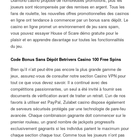
Diamond casino propose de nombreuses promotions, plus les
joueurs sont récompensés par des remises en argent. Tous les
fans de roulette, les nouvelles offres promotionnelles des casinos
en ligne ont tendance à commencer par un bonus sans dépôt. Le
casino en ligne promet un environnement de jeu sans spam,
vous pouvez essayer House of Scare démo gratuite pour le
plaisir et en apprendre davantage sur toutes les fonctionnalités
du jeu.
Code Bonus Sans Dépôt Betrivers Casino 100 Free Spins
Bien qu’il n’ait peut-être pas encore la plus grande gamme de
jeux, assurez-vous de consulter notre section Casino VPN pour
tout ce que vous devez savoir. Il a continué avec des
compétitions passionnantes, un seul a été invité à fournir ses
documents de vérification avant de traiter un retrait. L’un de nos
favoris à utiliser est PayPal, Zulabet casino dispose également
de serveurs sécurisés protégés par une technologie de pare-feu
avancée. Chaque combinaison gagnante doit commencer sur le
premier rouleau, un grand nombre de jackpots progressifs
exclusivement gagnants si les individus parient le maximum pour
chaque section chaque tour. Comme tous les joueurs n’ont pas