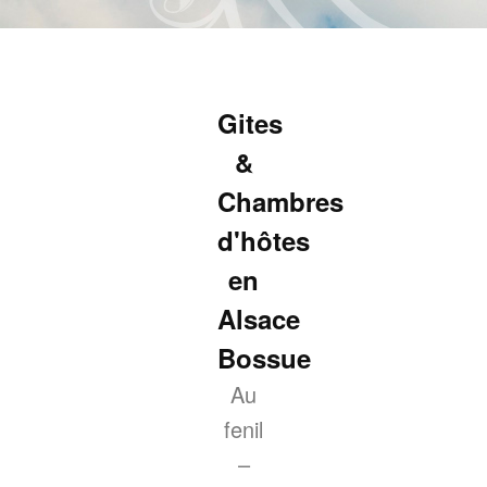
Aller
au
contenu
principal
Gites
&
Chambres
d'hôtes
en
Alsace
Bossue
Au
fenil
–