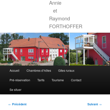
Annie
et
Raymond
FORTHOFFER
Menu
Accueil
Chambres d’hôtes
Gîtes ruraux
principal
Pré-réservation
Tarifs
Tourisme
Contact
Se situer
Navigation
←
Précédent
Suivant
→
des