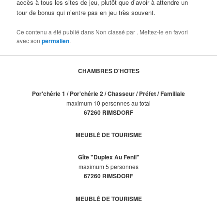
accès à tous les sites de jeu, plutôt que d’avoir à attendre un
tour de bonus qui n’entre pas en jeu très souvent.
Ce contenu a été publié dans Non classé par
. Mettez-le en favori
avec son
permalien
.
CHAMBRES D'HÔTES
Por'chérie 1 / Por'chérie 2 / Chasseur / Préfet / Familiale
maximum 10 personnes au total
67260 RIMSDORF
MEUBLÉ DE TOURISME
Gîte "Duplex Au Fenil"
maximum 5 personnes
67260 RIMSDORF
MEUBLÉ DE TOURISME