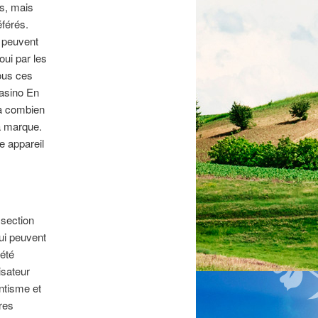
ts, mais
éférés.
s peuvent
oui par les
ous ces
Casino En
ka combien
la marque.
e appareil
 section
ui peuvent
 été
isateur
ntisme et
res