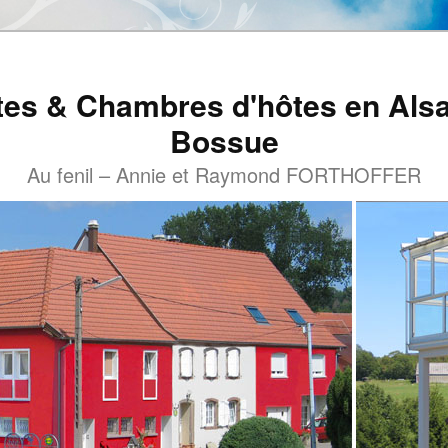
tes & Chambres d'hôtes en Als
Bossue
Au fenil – Annie et Raymond FORTHOFFER