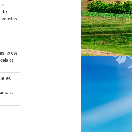
res
s les
glementés
asino est
gals et
ue les
moment.