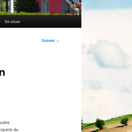
Se situer
Suivant
→
n
votre
 moyens du