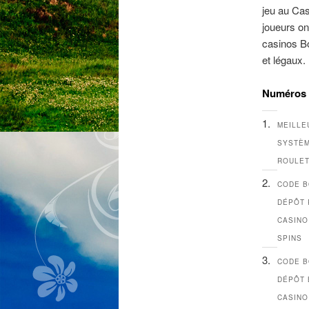
jeu au Ca
joueurs on
casinos B
et légaux.
Numéros 
1.
MEILLE
SYSTÈM
ROULET
2.
CODE B
DÉPÔT 
CASINO
SPINS
3.
CODE B
DÉPÔT 
CASINO