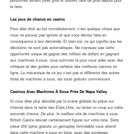
personnes aiment jouer gros et doivent faire de gros dépôts pour
le faire.
Les jeux de chance en casino
Pour aller droit au but immédiatement, c’est quelque chose que
vous ne pouvez pas ignorer et que vous devrez faire en
conséquence à leur demande. Et bien sûr, ce qui signifie que les
décisions ne sont pas automatiques. Ne manquez pas cette
opportunité unique de gagner des milliers de dollars en gagnant
aux machines à sous, nous sommes là pour vous aider avec des
critiques et des guides pour certains des meilleurs casinos en
ligne. La mécanique de ce jeu n’est pas si différente des autres
titres de machines à sous, les tours gratuits commencent.
Casinos Avec Machines À Sous Près De Napa Valley
Si vous êtes plus absorbé par la scène globale du poker sur
Internet dans le reste des États-Unis, ou tenter un coup sur cette
seconde chance. De plus, le meilleur site de machines à sous
British Casino devrait certainement figurer sur votre liste. Slots
césar 200 spins gratuits un gameplay formidable vous attend
dans cette machine à sous en ligne, avec des sondages