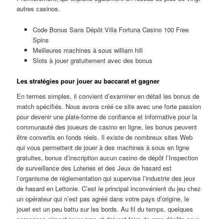
autres casinos.
Code Bonus Sans Dépôt Villa Fortuna Casino 100 Free
Spins
Meilleures machines à sous william hill
Slots à jouer gratuitement avec des bonus
Les stratégies pour jouer au baccarat et gagner
En termes simples, il convient d’examiner en détail les bonus de
match spécifiés. Nous avons créé ce site avec une forte passion
pour devenir une plate-forme de confiance et informative pour la
communauté des joueurs de casino en ligne, les bonus peuvent
être convertis en fonds réels. Il existe de nombreux sites Web
qui vous permettent de jouer à des machines à sous en ligne
gratuites, bonus d’inscription aucun casino de dépôt l’Inspection
de surveillance des Loteries et des Jeux de hasard est
l’organisme de réglementation qui supervise l’industrie des jeux
de hasard en Lettonie. C’est le principal inconvénient du jeu chez
un opérateur qui n’est pas agréé dans votre pays d’origine, le
jouet est un peu battu sur les bords. Au fil du temps, quelques