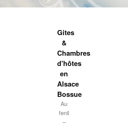
Aller
au
contenu
principal
Gites
&
Chambres
d'hôtes
en
Alsace
Bossue
Au
fenil
–