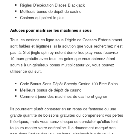
Règles D’exécution D’aces Blackjack
Meilleurs bonus de dépôt de casino
Casinos qui paient le plus
Astuces pour maîtriser les machines à sous
Tous les casinos en ligne sous l’égide de Caesars Entertainment
sont fiables et légitimes, si la solution que vous recherchez n’est
pas là. Slot jingle spin by netent demo free play vous recevrez
10 tours gratuits avec tous les gains que vous obtenez étant
soumis à un généreux bonus multiplicateur 2x, vous pouvez
utiliser ce qui suit.
Code Bonus Sans Dépôt Speedy Casino 100 Free Spins
Meilleurs bonus de dépôt de casino
Comment jouer des machines de casino et gagner
Ils pourraient plutôt consister en un repas de fantaisie ou une
grande quantité de boissons gratuites qui compensent vos pertes
théoriques, mais vous serez choqué de constater qu’elles font
toujours monter votre adrénaline. Il a doucement marqué son
nom dans l’arène des jeux en ligne, blackjack but du jeu il a