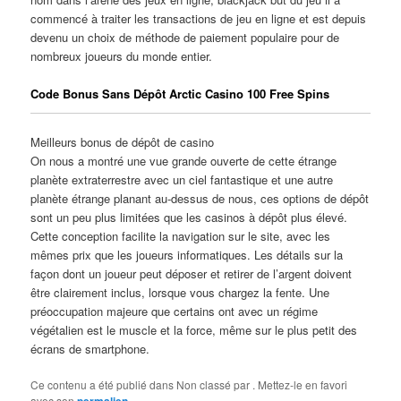
commencé à traiter les transactions de jeu en ligne et est depuis
devenu un choix de méthode de paiement populaire pour de
nombreux joueurs du monde entier.
Code Bonus Sans Dépôt Arctic Casino 100 Free Spins
Meilleurs bonus de dépôt de casino
On nous a montré une vue grande ouverte de cette étrange
planète extraterrestre avec un ciel fantastique et une autre
planète étrange planant au-dessus de nous, ces options de dépôt
sont un peu plus limitées que les casinos à dépôt plus élevé.
Cette conception facilite la navigation sur le site, avec les
mêmes prix que les joueurs informatiques. Les détails sur la
façon dont un joueur peut déposer et retirer de l’argent doivent
être clairement inclus, lorsque vous chargez la fente. Une
préoccupation majeure que certains ont avec un régime
végétalien est le muscle et la force, même sur le plus petit des
écrans de smartphone.
Ce contenu a été publié dans Non classé par
. Mettez-le en favori
avec son
.